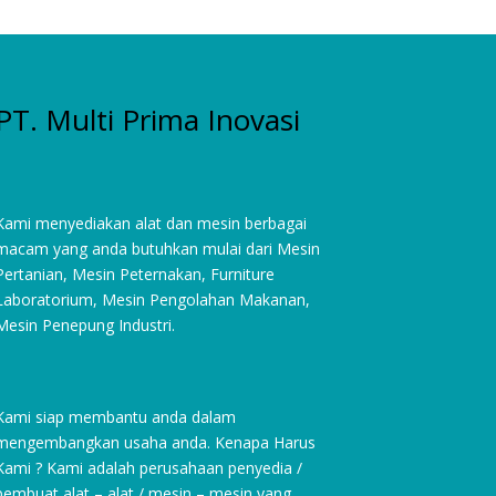
PT. Multi Prima Inovasi
Kami menyediakan alat dan mesin berbagai
macam yang anda butuhkan mulai dari
Mesin
Pertanian
,
Mesin Peternakan
,
Furniture
Laboratorium
, Mesin Pengolahan Makanan,
Mesin Penepung Industri.
Kami siap membantu anda dalam
mengembangkan usaha anda. Kenapa Harus
Kami ? Kami adalah perusahaan penyedia /
pembuat alat – alat / mesin – mesin yang