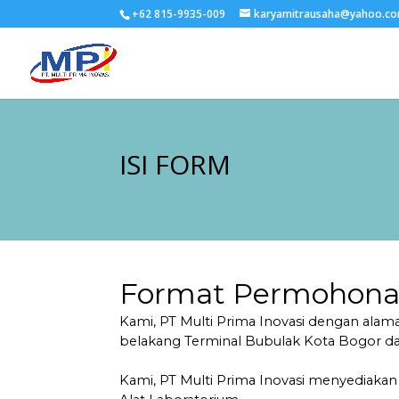
+62 815-9935-009
karyamitrausaha@yahoo.c
ISI FORM