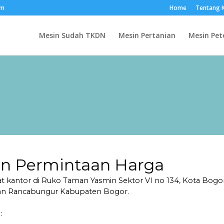
om
Home
Tentang 
Mesin Sudah TKDN
Mesin Pertanian
Mesin Pet