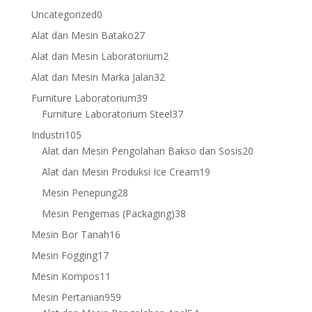
products
0
Uncategorized
0
products
27
Alat dan Mesin Batako
27
products
2
Alat dan Mesin Laboratorium
2
products
32
Alat dan Mesin Marka Jalan
32
products
39
Furniture Laboratorium
39
products
37
Furniture Laboratorium Steel
37
products
105
Industri
105
products
20
Alat dan Mesin Pengolahan Bakso dan Sosis
20
products
19
Alat dan Mesin Produksi Ice Cream
19
products
28
Mesin Penepung
28
products
38
Mesin Pengemas (Packaging)
38
products
16
Mesin Bor Tanah
16
products
17
Mesin Fogging
17
products
11
Mesin Kompos
11
products
959
Mesin Pertanian
959