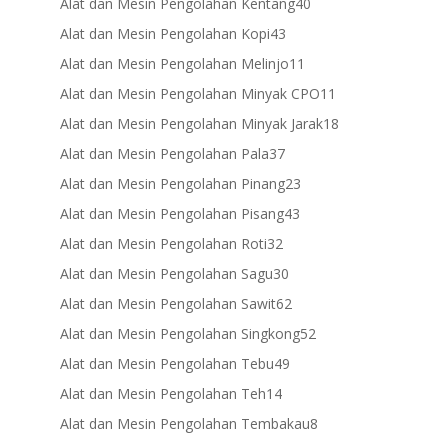
40
Alat dan Mesin Pengolahan Kentang
40
products
43
Alat dan Mesin Pengolahan Kopi
43
products
11
Alat dan Mesin Pengolahan Melinjo
11
products
11
Alat dan Mesin Pengolahan Minyak CPO
11
products
18
Alat dan Mesin Pengolahan Minyak Jarak
18
products
37
Alat dan Mesin Pengolahan Pala
37
products
23
Alat dan Mesin Pengolahan Pinang
23
products
43
Alat dan Mesin Pengolahan Pisang
43
products
32
Alat dan Mesin Pengolahan Roti
32
products
30
Alat dan Mesin Pengolahan Sagu
30
products
62
Alat dan Mesin Pengolahan Sawit
62
products
52
Alat dan Mesin Pengolahan Singkong
52
products
49
Alat dan Mesin Pengolahan Tebu
49
products
14
Alat dan Mesin Pengolahan Teh
14
products
8
Alat dan Mesin Pengolahan Tembakau
8
products