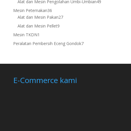
49
Alat dan Mesin Pengolahan Umbi-Umbian
49
products
36
Mesin Peternakan
36
products
27
Alat dan Mesin Pakan
27
products
9
Alat dan Mesin Pellet
9
products
1
Mesin TKDN
1
product
7
Peralatan Pembersih Eceng Gondok
7
products
E-Commerce kami