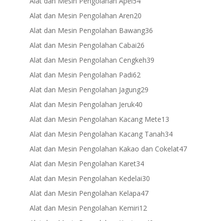
products
54
Alat dan Mesin Pengolahan Apel
54
products
20
Alat dan Mesin Pengolahan Aren
20
products
36
Alat dan Mesin Pengolahan Bawang
36
products
26
Alat dan Mesin Pengolahan Cabai
26
products
39
Alat dan Mesin Pengolahan Cengkeh
39
products
62
Alat dan Mesin Pengolahan Padi
62
products
29
Alat dan Mesin Pengolahan Jagung
29
products
40
Alat dan Mesin Pengolahan Jeruk
40
products
13
Alat dan Mesin Pengolahan Kacang Mete
13
products
34
Alat dan Mesin Pengolahan Kacang Tanah
34
products
47
Alat dan Mesin Pengolahan Kakao dan Cokelat
47
products
34
Alat dan Mesin Pengolahan Karet
34
products
30
Alat dan Mesin Pengolahan Kedelai
30
products
47
Alat dan Mesin Pengolahan Kelapa
47
products
12
Alat dan Mesin Pengolahan Kemiri
12
products