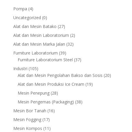
4
Pompa
4
products
0
Uncategorized
0
products
27
Alat dan Mesin Batako
27
products
2
Alat dan Mesin Laboratorium
2
products
32
Alat dan Mesin Marka Jalan
32
products
39
Furniture Laboratorium
39
products
37
Furniture Laboratorium Steel
37
products
105
Industri
105
products
20
Alat dan Mesin Pengolahan Bakso dan Sosis
20
products
19
Alat dan Mesin Produksi Ice Cream
19
products
28
Mesin Penepung
28
products
38
Mesin Pengemas (Packaging)
38
products
16
Mesin Bor Tanah
16
products
17
Mesin Fogging
17
products
11
Mesin Kompos
11