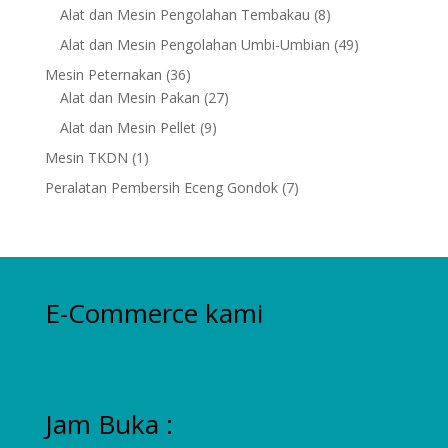
products
8
Alat dan Mesin Pengolahan Tembakau
8
products
49
Alat dan Mesin Pengolahan Umbi-Umbian
49
products
36
Mesin Peternakan
36
products
27
Alat dan Mesin Pakan
27
products
9
Alat dan Mesin Pellet
9
products
1
Mesin TKDN
1
product
7
Peralatan Pembersih Eceng Gondok
7
products
E-Commerce kami
Jam Buka :