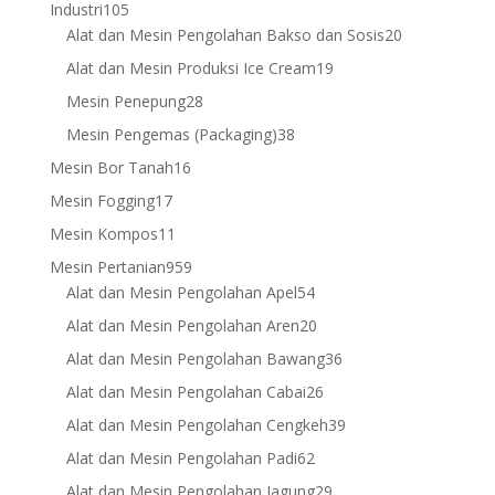
products
105
Industri
105
products
20
Alat dan Mesin Pengolahan Bakso dan Sosis
20
products
19
Alat dan Mesin Produksi Ice Cream
19
products
28
Mesin Penepung
28
products
38
Mesin Pengemas (Packaging)
38
products
16
Mesin Bor Tanah
16
products
17
Mesin Fogging
17
products
11
Mesin Kompos
11
products
959
Mesin Pertanian
959
products
54
Alat dan Mesin Pengolahan Apel
54
products
20
Alat dan Mesin Pengolahan Aren
20
products
36
Alat dan Mesin Pengolahan Bawang
36
products
26
Alat dan Mesin Pengolahan Cabai
26
products
39
Alat dan Mesin Pengolahan Cengkeh
39
products
62
Alat dan Mesin Pengolahan Padi
62
products
29
Alat dan Mesin Pengolahan Jagung
29