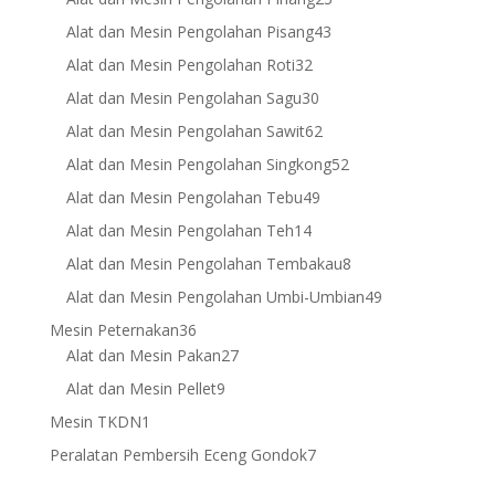
products
43
Alat dan Mesin Pengolahan Pisang
43
products
32
Alat dan Mesin Pengolahan Roti
32
products
30
Alat dan Mesin Pengolahan Sagu
30
products
62
Alat dan Mesin Pengolahan Sawit
62
products
52
Alat dan Mesin Pengolahan Singkong
52
products
49
Alat dan Mesin Pengolahan Tebu
49
products
14
Alat dan Mesin Pengolahan Teh
14
products
8
Alat dan Mesin Pengolahan Tembakau
8
products
49
Alat dan Mesin Pengolahan Umbi-Umbian
49
products
36
Mesin Peternakan
36
products
27
Alat dan Mesin Pakan
27
products
9
Alat dan Mesin Pellet
9
products
1
Mesin TKDN
1
product
7
Peralatan Pembersih Eceng Gondok
7
products