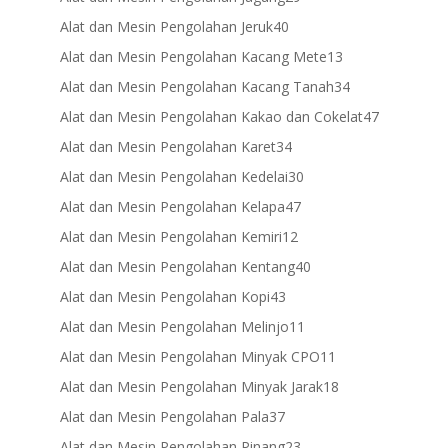
products
40
Alat dan Mesin Pengolahan Jeruk
40
products
13
Alat dan Mesin Pengolahan Kacang Mete
13
products
34
Alat dan Mesin Pengolahan Kacang Tanah
34
products
47
Alat dan Mesin Pengolahan Kakao dan Cokelat
47
products
34
Alat dan Mesin Pengolahan Karet
34
products
30
Alat dan Mesin Pengolahan Kedelai
30
products
47
Alat dan Mesin Pengolahan Kelapa
47
products
12
Alat dan Mesin Pengolahan Kemiri
12
products
40
Alat dan Mesin Pengolahan Kentang
40
products
43
Alat dan Mesin Pengolahan Kopi
43
products
11
Alat dan Mesin Pengolahan Melinjo
11
products
11
Alat dan Mesin Pengolahan Minyak CPO
11
products
18
Alat dan Mesin Pengolahan Minyak Jarak
18
products
37
Alat dan Mesin Pengolahan Pala
37
products
23
Alat dan Mesin Pengolahan Pinang
23