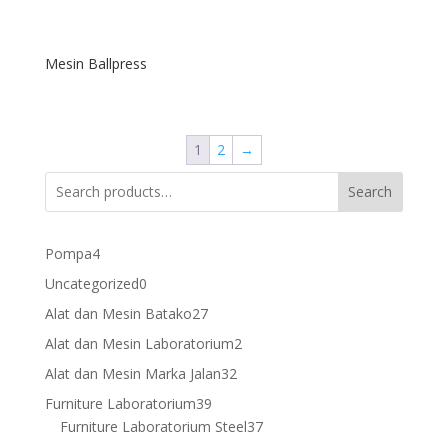
Mesin Ballpress
1
2
→
Search
4
Pompa
4
products
0
Uncategorized
0
products
27
Alat dan Mesin Batako
27
products
2
Alat dan Mesin Laboratorium
2
products
32
Alat dan Mesin Marka Jalan
32
products
39
Furniture Laboratorium
39
products
37
Furniture Laboratorium Steel
37