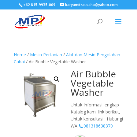
+62 815-9935-009
karyamitrausaha@yahoo.com
Home
/
Mesin Pertanian
/
Alat dan Mesin Pengolahan
Cabai
/ Air Bubble Vegetable Washer
Air Bubble
Vegetable
Washer
Untuk Informasi lengkap
Katalog kami link berikut,
Untuk konsultasi : Hubungi
WA
081318638370