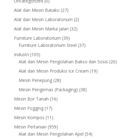
0
Uncategorized
0
products
27
Alat dan Mesin Batako
27
products
2
Alat dan Mesin Laboratorium
2
products
32
Alat dan Mesin Marka Jalan
32
products
39
Furniture Laboratorium
39
products
37
Furniture Laboratorium Steel
37
products
105
Industri
105
products
20
Alat dan Mesin Pengolahan Bakso dan Sosis
20
products
19
Alat dan Mesin Produksi Ice Cream
19
products
28
Mesin Penepung
28
products
38
Mesin Pengemas (Packaging)
38
products
16
Mesin Bor Tanah
16
products
17
Mesin Fogging
17
products
11
Mesin Kompos
11
products
959
Mesin Pertanian
959
products
54
Alat dan Mesin Pengolahan Apel
54