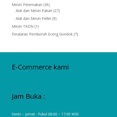
products
36
Mesin Peternakan
36
products
27
Alat dan Mesin Pakan
27
products
9
Alat dan Mesin Pellet
9
products
1
Mesin TKDN
1
product
7
Peralatan Pembersih Eceng Gondok
7
products
E-Commerce kami
Jam Buka :
Senin – Jumat : Pukul 08.00 – 17.00 WIB