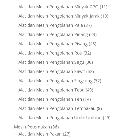
products
11
Alat dan Mesin Pengolahan Minyak CPO
11
products
18
Alat dan Mesin Pengolahan Minyak Jarak
18
products
37
Alat dan Mesin Pengolahan Pala
37
products
23
Alat dan Mesin Pengolahan Pinang
23
products
43
Alat dan Mesin Pengolahan Pisang
43
products
32
Alat dan Mesin Pengolahan Roti
32
products
30
Alat dan Mesin Pengolahan Sagu
30
products
62
Alat dan Mesin Pengolahan Sawit
62
products
52
Alat dan Mesin Pengolahan Singkong
52
products
49
Alat dan Mesin Pengolahan Tebu
49
products
14
Alat dan Mesin Pengolahan Teh
14
products
8
Alat dan Mesin Pengolahan Tembakau
8
products
49
Alat dan Mesin Pengolahan Umbi-Umbian
49
products
36
Mesin Peternakan
36
products
27
Alat dan Mesin Pakan
27