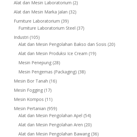
products
2
Alat dan Mesin Laboratorium
2
products
32
Alat dan Mesin Marka Jalan
32
products
39
Furniture Laboratorium
39
products
37
Furniture Laboratorium Steel
37
products
105
Industri
105
products
20
Alat dan Mesin Pengolahan Bakso dan Sosis
20
products
19
Alat dan Mesin Produksi Ice Cream
19
products
28
Mesin Penepung
28
products
38
Mesin Pengemas (Packaging)
38
products
16
Mesin Bor Tanah
16
products
17
Mesin Fogging
17
products
11
Mesin Kompos
11
products
959
Mesin Pertanian
959
products
54
Alat dan Mesin Pengolahan Apel
54
products
20
Alat dan Mesin Pengolahan Aren
20
products
36
Alat dan Mesin Pengolahan Bawang
36