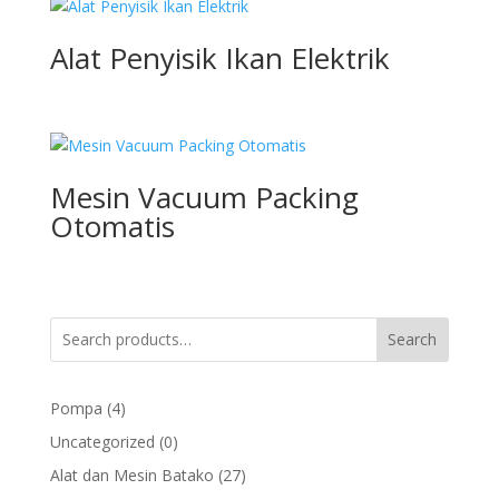
Alat Penyisik Ikan Elektrik
Mesin Vacuum Packing
Otomatis
Search
4
Pompa
4
products
0
Uncategorized
0
products
27
Alat dan Mesin Batako
27