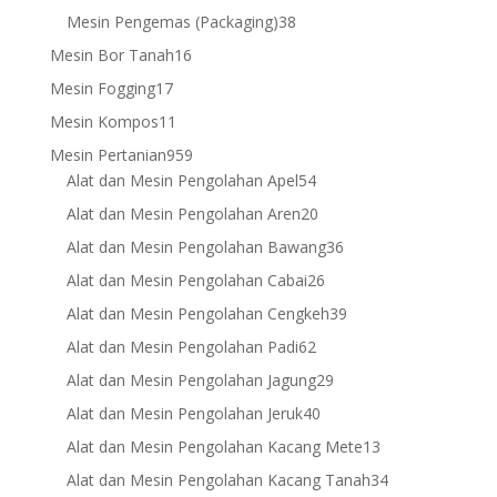
products
38
Mesin Pengemas (Packaging)
38
products
16
Mesin Bor Tanah
16
products
17
Mesin Fogging
17
products
11
Mesin Kompos
11
products
959
Mesin Pertanian
959
products
54
Alat dan Mesin Pengolahan Apel
54
products
20
Alat dan Mesin Pengolahan Aren
20
products
36
Alat dan Mesin Pengolahan Bawang
36
products
26
Alat dan Mesin Pengolahan Cabai
26
products
39
Alat dan Mesin Pengolahan Cengkeh
39
products
62
Alat dan Mesin Pengolahan Padi
62
products
29
Alat dan Mesin Pengolahan Jagung
29
products
40
Alat dan Mesin Pengolahan Jeruk
40
products
13
Alat dan Mesin Pengolahan Kacang Mete
13
products
34
Alat dan Mesin Pengolahan Kacang Tanah
34