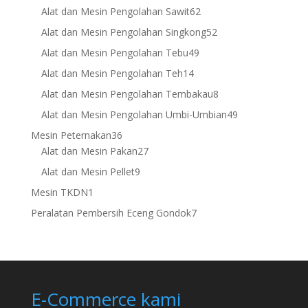
products
62
Alat dan Mesin Pengolahan Sawit
62
products
52
Alat dan Mesin Pengolahan Singkong
52
products
49
Alat dan Mesin Pengolahan Tebu
49
products
14
Alat dan Mesin Pengolahan Teh
14
products
8
Alat dan Mesin Pengolahan Tembakau
8
products
49
Alat dan Mesin Pengolahan Umbi-Umbian
49
products
36
Mesin Peternakan
36
products
27
Alat dan Mesin Pakan
27
products
9
Alat dan Mesin Pellet
9
products
1
Mesin TKDN
1
product
7
Peralatan Pembersih Eceng Gondok
7
products
E-Commerce kami