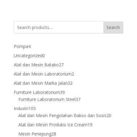
Search
4
Pompa
4
products
0
Uncategorized
0
products
27
Alat dan Mesin Batako
27
products
2
Alat dan Mesin Laboratorium
2
products
32
Alat dan Mesin Marka Jalan
32
products
39
Furniture Laboratorium
39
products
37
Furniture Laboratorium Steel
37
products
105
Industri
105
products
20
Alat dan Mesin Pengolahan Bakso dan Sosis
20
products
19
Alat dan Mesin Produksi Ice Cream
19
products
28
Mesin Penepung
28