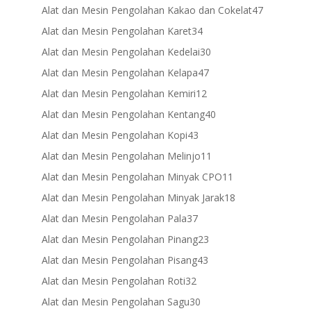
products
47
Alat dan Mesin Pengolahan Kakao dan Cokelat
47
products
34
Alat dan Mesin Pengolahan Karet
34
products
30
Alat dan Mesin Pengolahan Kedelai
30
products
47
Alat dan Mesin Pengolahan Kelapa
47
products
12
Alat dan Mesin Pengolahan Kemiri
12
products
40
Alat dan Mesin Pengolahan Kentang
40
products
43
Alat dan Mesin Pengolahan Kopi
43
products
11
Alat dan Mesin Pengolahan Melinjo
11
products
11
Alat dan Mesin Pengolahan Minyak CPO
11
products
18
Alat dan Mesin Pengolahan Minyak Jarak
18
products
37
Alat dan Mesin Pengolahan Pala
37
products
23
Alat dan Mesin Pengolahan Pinang
23
products
43
Alat dan Mesin Pengolahan Pisang
43
products
32
Alat dan Mesin Pengolahan Roti
32
products
30
Alat dan Mesin Pengolahan Sagu
30