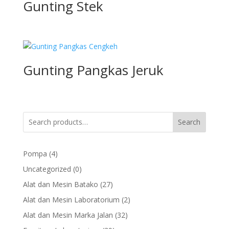
Gunting Stek
Gunting Pangkas Jeruk
Search
4
Pompa
4
products
0
Uncategorized
0
products
27
Alat dan Mesin Batako
27
products
2
Alat dan Mesin Laboratorium
2
products
32
Alat dan Mesin Marka Jalan
32
products