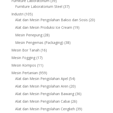
39
Furniture Laboratorium
39
products
37
Furniture Laboratorium Steel
37
products
105
Industri
105
products
20
Alat dan Mesin Pengolahan Bakso dan Sosis
20
products
19
Alat dan Mesin Produksi Ice Cream
19
products
28
Mesin Penepung
28
products
38
Mesin Pengemas (Packaging)
38
products
16
Mesin Bor Tanah
16
products
17
Mesin Fogging
17
products
11
Mesin Kompos
11
products
959
Mesin Pertanian
959
products
54
Alat dan Mesin Pengolahan Apel
54
products
20
Alat dan Mesin Pengolahan Aren
20
products
36
Alat dan Mesin Pengolahan Bawang
36
products
26
Alat dan Mesin Pengolahan Cabai
26
products
39
Alat dan Mesin Pengolahan Cengkeh
39