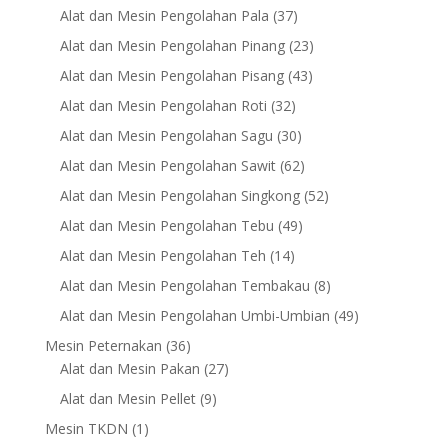
products
37
Alat dan Mesin Pengolahan Pala
37
products
23
Alat dan Mesin Pengolahan Pinang
23
products
43
Alat dan Mesin Pengolahan Pisang
43
products
32
Alat dan Mesin Pengolahan Roti
32
products
30
Alat dan Mesin Pengolahan Sagu
30
products
62
Alat dan Mesin Pengolahan Sawit
62
products
52
Alat dan Mesin Pengolahan Singkong
52
products
49
Alat dan Mesin Pengolahan Tebu
49
products
14
Alat dan Mesin Pengolahan Teh
14
products
8
Alat dan Mesin Pengolahan Tembakau
8
products
49
Alat dan Mesin Pengolahan Umbi-Umbian
49
products
36
Mesin Peternakan
36
products
27
Alat dan Mesin Pakan
27
products
9
Alat dan Mesin Pellet
9
products
1
Mesin TKDN
1