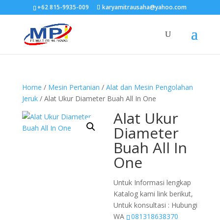
+62 815-9935-009
karyamitrausaha@yahoo.com
Home
/
Mesin Pertanian
/
Alat dan Mesin Pengolahan
Jeruk
/ Alat Ukur Diameter Buah All In One
Alat Ukur
Diameter
Buah All In
One
Untuk Informasi lengkap
Katalog kami link berikut,
Untuk konsultasi : Hubungi
WA
081318638370