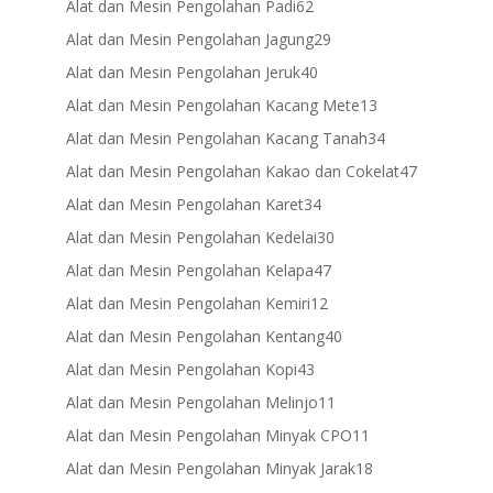
62
Alat dan Mesin Pengolahan Padi
62
products
29
Alat dan Mesin Pengolahan Jagung
29
products
40
Alat dan Mesin Pengolahan Jeruk
40
products
13
Alat dan Mesin Pengolahan Kacang Mete
13
products
34
Alat dan Mesin Pengolahan Kacang Tanah
34
products
47
Alat dan Mesin Pengolahan Kakao dan Cokelat
47
products
34
Alat dan Mesin Pengolahan Karet
34
products
30
Alat dan Mesin Pengolahan Kedelai
30
products
47
Alat dan Mesin Pengolahan Kelapa
47
products
12
Alat dan Mesin Pengolahan Kemiri
12
products
40
Alat dan Mesin Pengolahan Kentang
40
products
43
Alat dan Mesin Pengolahan Kopi
43
products
11
Alat dan Mesin Pengolahan Melinjo
11
products
11
Alat dan Mesin Pengolahan Minyak CPO
11
products
18
Alat dan Mesin Pengolahan Minyak Jarak
18
products