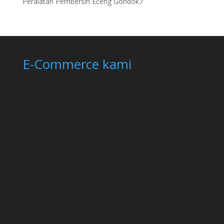
7
Peralatan Pembersih Eceng Gondok
7
products
E-Commerce kami