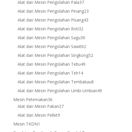
37
Alat dan Mesin Pengolahan Pala
37
products
23
Alat dan Mesin Pengolahan Pinang
23
products
43
Alat dan Mesin Pengolahan Pisang
43
products
32
Alat dan Mesin Pengolahan Roti
32
products
30
Alat dan Mesin Pengolahan Sagu
30
products
62
Alat dan Mesin Pengolahan Sawit
62
products
52
Alat dan Mesin Pengolahan Singkong
52
products
49
Alat dan Mesin Pengolahan Tebu
49
products
14
Alat dan Mesin Pengolahan Teh
14
products
8
Alat dan Mesin Pengolahan Tembakau
8
products
49
Alat dan Mesin Pengolahan Umbi-Umbian
49
products
36
Mesin Peternakan
36
products
27
Alat dan Mesin Pakan
27
products
9
Alat dan Mesin Pellet
9
products
1
Mesin TKDN
1
product