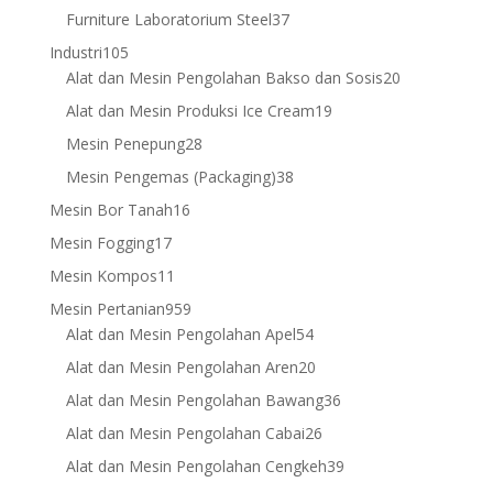
products
37
Furniture Laboratorium Steel
37
products
105
Industri
105
products
20
Alat dan Mesin Pengolahan Bakso dan Sosis
20
products
19
Alat dan Mesin Produksi Ice Cream
19
products
28
Mesin Penepung
28
products
38
Mesin Pengemas (Packaging)
38
products
16
Mesin Bor Tanah
16
products
17
Mesin Fogging
17
products
11
Mesin Kompos
11
products
959
Mesin Pertanian
959
products
54
Alat dan Mesin Pengolahan Apel
54
products
20
Alat dan Mesin Pengolahan Aren
20
products
36
Alat dan Mesin Pengolahan Bawang
36
products
26
Alat dan Mesin Pengolahan Cabai
26
products
39
Alat dan Mesin Pengolahan Cengkeh
39
products