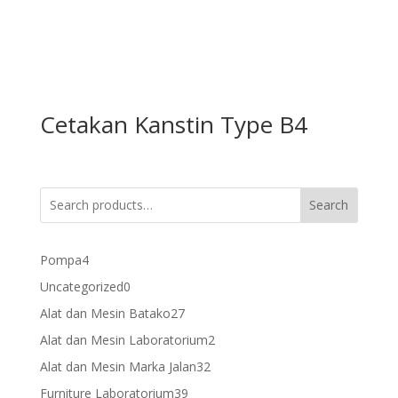
Cetakan Kanstin Type B4
Search
4
Pompa
4
products
0
Uncategorized
0
products
27
Alat dan Mesin Batako
27
products
2
Alat dan Mesin Laboratorium
2
products
32
Alat dan Mesin Marka Jalan
32
products
39
Furniture Laboratorium
39