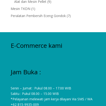
9
Alat dan Mesin Pellet
9
products
1
Mesin TKDN
1
product
7
Peralatan Pembersih Eceng Gondok
7
products
E-Commerce kami
Jam Buka :
Senin – Jumat : Pukul 08.00 – 17.00 WIB
Sabtu : Pukul 08.00 – 15.00 WIB
*Pelayanan melewati jam kerja dilayani Via SMS / WA
+62 815-9935-009