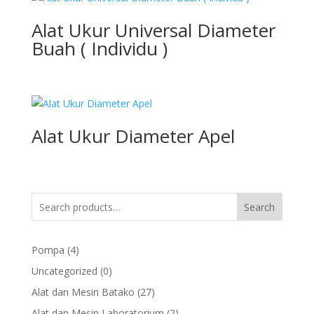
Alat Ukur Universal Diameter
Buah ( Individu )
Alat Ukur Diameter Apel
Search
4
Pompa
4
products
0
Uncategorized
0
products
27
Alat dan Mesin Batako
27
products
2
Alat dan Mesin Laboratorium
2