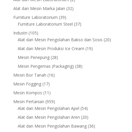
products
32
Alat dan Mesin Marka Jalan
32
products
39
Furniture Laboratorium
39
products
37
Furniture Laboratorium Steel
37
products
105
Industri
105
products
20
Alat dan Mesin Pengolahan Bakso dan Sosis
20
products
19
Alat dan Mesin Produksi Ice Cream
19
products
28
Mesin Penepung
28
products
38
Mesin Pengemas (Packaging)
38
products
16
Mesin Bor Tanah
16
products
17
Mesin Fogging
17
products
11
Mesin Kompos
11
products
959
Mesin Pertanian
959
products
54
Alat dan Mesin Pengolahan Apel
54
products
20
Alat dan Mesin Pengolahan Aren
20
products
36
Alat dan Mesin Pengolahan Bawang
36