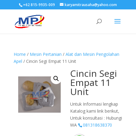
+62 815-9935-009
karyamitrausaha@yahoo.com
Home
/
Mesin Pertanian
/
Alat dan Mesin Pengolahan
Apel
/ Cincin Segi Empat 11 Unit
Cincin Segi
Empat 11
Unit
Untuk Informasi lengkap
Katalog kami link berikut,
Untuk konsultasi : Hubungi
WA
081318638370