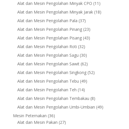
products
11
Alat dan Mesin Pengolahan Minyak CPO
11
products
18
Alat dan Mesin Pengolahan Minyak Jarak
18
products
37
Alat dan Mesin Pengolahan Pala
37
products
23
Alat dan Mesin Pengolahan Pinang
23
products
43
Alat dan Mesin Pengolahan Pisang
43
products
32
Alat dan Mesin Pengolahan Roti
32
products
30
Alat dan Mesin Pengolahan Sagu
30
products
62
Alat dan Mesin Pengolahan Sawit
62
products
52
Alat dan Mesin Pengolahan Singkong
52
products
49
Alat dan Mesin Pengolahan Tebu
49
products
14
Alat dan Mesin Pengolahan Teh
14
products
8
Alat dan Mesin Pengolahan Tembakau
8
products
49
Alat dan Mesin Pengolahan Umbi-Umbian
49
products
36
Mesin Peternakan
36
products
27
Alat dan Mesin Pakan
27
products