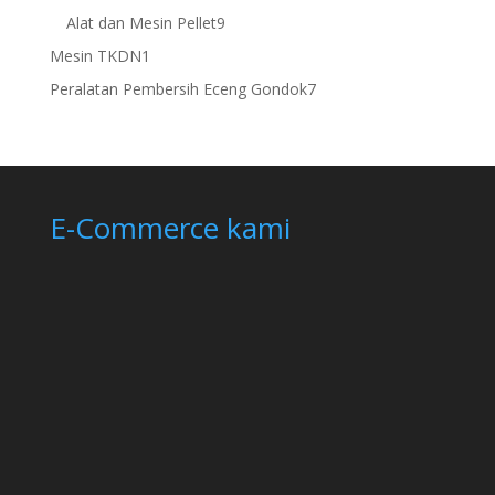
products
9
Alat dan Mesin Pellet
9
products
1
Mesin TKDN
1
product
7
Peralatan Pembersih Eceng Gondok
7
products
E-Commerce kami