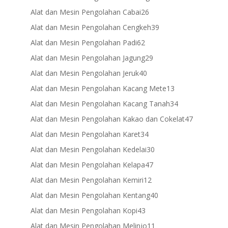
products
26
Alat dan Mesin Pengolahan Cabai
26
products
39
Alat dan Mesin Pengolahan Cengkeh
39
products
62
Alat dan Mesin Pengolahan Padi
62
products
29
Alat dan Mesin Pengolahan Jagung
29
products
40
Alat dan Mesin Pengolahan Jeruk
40
products
13
Alat dan Mesin Pengolahan Kacang Mete
13
products
34
Alat dan Mesin Pengolahan Kacang Tanah
34
products
47
Alat dan Mesin Pengolahan Kakao dan Cokelat
47
products
34
Alat dan Mesin Pengolahan Karet
34
products
30
Alat dan Mesin Pengolahan Kedelai
30
products
47
Alat dan Mesin Pengolahan Kelapa
47
products
12
Alat dan Mesin Pengolahan Kemiri
12
products
40
Alat dan Mesin Pengolahan Kentang
40
products
43
Alat dan Mesin Pengolahan Kopi
43
products
11
Alat dan Mesin Pengolahan Melinjo
11