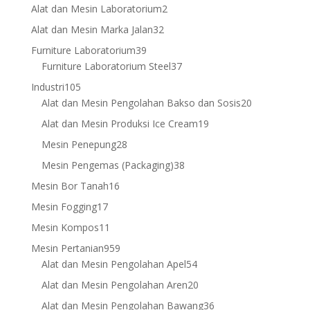
products
2
Alat dan Mesin Laboratorium
2
products
32
Alat dan Mesin Marka Jalan
32
products
39
Furniture Laboratorium
39
products
37
Furniture Laboratorium Steel
37
products
105
Industri
105
products
20
Alat dan Mesin Pengolahan Bakso dan Sosis
20
products
19
Alat dan Mesin Produksi Ice Cream
19
products
28
Mesin Penepung
28
products
38
Mesin Pengemas (Packaging)
38
products
16
Mesin Bor Tanah
16
products
17
Mesin Fogging
17
products
11
Mesin Kompos
11
products
959
Mesin Pertanian
959
products
54
Alat dan Mesin Pengolahan Apel
54
products
20
Alat dan Mesin Pengolahan Aren
20
products
36
Alat dan Mesin Pengolahan Bawang
36