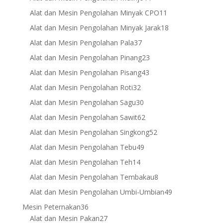
products
11
Alat dan Mesin Pengolahan Minyak CPO
11
products
18
Alat dan Mesin Pengolahan Minyak Jarak
18
products
37
Alat dan Mesin Pengolahan Pala
37
products
23
Alat dan Mesin Pengolahan Pinang
23
products
43
Alat dan Mesin Pengolahan Pisang
43
products
32
Alat dan Mesin Pengolahan Roti
32
products
30
Alat dan Mesin Pengolahan Sagu
30
products
62
Alat dan Mesin Pengolahan Sawit
62
products
52
Alat dan Mesin Pengolahan Singkong
52
products
49
Alat dan Mesin Pengolahan Tebu
49
products
14
Alat dan Mesin Pengolahan Teh
14
products
8
Alat dan Mesin Pengolahan Tembakau
8
products
49
Alat dan Mesin Pengolahan Umbi-Umbian
49
products
36
Mesin Peternakan
36
products
27
Alat dan Mesin Pakan
27