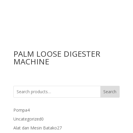
PALM LOOSE DIGESTER
MACHINE
Search
4
Pompa
4
products
0
Uncategorized
0
products
27
Alat dan Mesin Batako
27