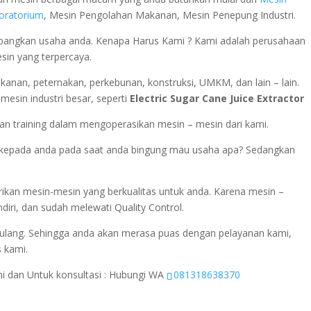
boratorium
, Mesin Pengolahan Makanan, Mesin Penepung Industri.
ngkan usaha anda. Kenapa Harus Kami ? Kami adalah perusahaan
esin yang terpercaya.
rikanan, peternakan, perkebunan, konstruksi, UMKM, dan lain – lain.
esin industri besar, seperti
Electric Sugar Cane Juice Extractor
n training dalam mengoperasikan mesin – mesin dari kami.
si kepada anda pada saat anda bingung mau usaha apa? Sedangkan
ikan mesin-mesin yang berkualitas untuk anda. Karena mesin –
diri, dan sudah melewati Quality Control.
ulang. Sehingga anda akan merasa puas dengan pelayanan kami,
s kami.
ini dan Untuk konsultasi : Hubungi WA
081318638370