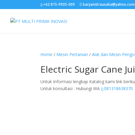
+62 815-9935-009
karyamitrausaha@yahoo.com
Home
/
Mesin Pertanian
/
Alat dan Mesin Peng
Electric Sugar Cane Ju
Untuk Informasi lengkap Katalog kami link beriku
Untuk konsultasi : Hubungi WA
081318638370