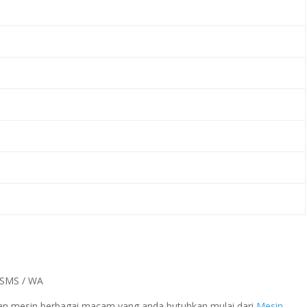
a SMS / WA
 dan mesin berbagai macam yang anda butuhkan mulai dari
Mesin