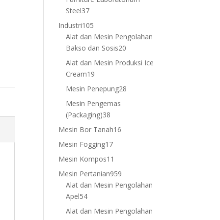
37
Steel
37
products
105
Industri
105
products
Alat dan Mesin Pengolahan
20
Bakso dan Sosis
20
products
Alat dan Mesin Produksi Ice
19
Cream
19
products
28
Mesin Penepung
28
products
Mesin Pengemas
38
(Packaging)
38
products
16
Mesin Bor Tanah
16
products
17
Mesin Fogging
17
products
11
Mesin Kompos
11
products
959
Mesin Pertanian
959
products
Alat dan Mesin Pengolahan
54
Apel
54
products
Alat dan Mesin Pengolahan