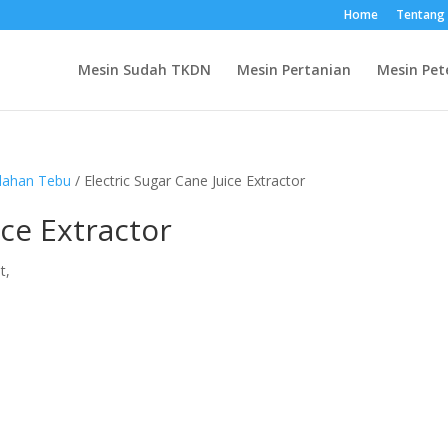
Home
Tentang
Mesin Sudah TKDN
Mesin Pertanian
Mesin Pet
olahan Tebu
/ Electric Sugar Cane Juice Extractor
ice Extractor
t,