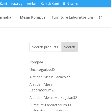
 Kami
Katalog
Artikel
Kontak Kami
0 Items
ernakan
Mesin Kompos
Furniture Laboratorium
Search
4
Pompa
4
products
0
Uncategorized
0
products
27
Alat dan Mesin Batako
27
products
Alat dan Mesin
2
Laboratorium
2
products
32
Alat dan Mesin Marka Jalan
32
products
39
Furniture Laboratorium
39
products
Furniture Laboratorium