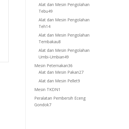
products
Alat dan Mesin Pengolahan
49
Tebu
49
products
Alat dan Mesin Pengolahan
14
Teh
14
products
Alat dan Mesin Pengolahan
8
Tembakau
8
products
Alat dan Mesin Pengolahan
49
Umbi-Umbian
49
products
36
Mesin Peternakan
36
products
27
Alat dan Mesin Pakan
27
products
9
Alat dan Mesin Pellet
9
products
1
Mesin TKDN
1
product
Peralatan Pembersih Eceng
7
Gondok
7
products