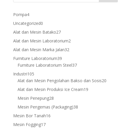
4
Pompa
4
products
0
Uncategorized
0
products
27
Alat dan Mesin Batako
27
products
2
Alat dan Mesin Laboratorium
2
products
32
Alat dan Mesin Marka Jalan
32
products
39
Furniture Laboratorium
39
products
37
Furniture Laboratorium Steel
37
products
105
Industri
105
products
20
Alat dan Mesin Pengolahan Bakso dan Sosis
20
products
19
Alat dan Mesin Produksi Ice Cream
19
products
28
Mesin Penepung
28
products
38
Mesin Pengemas (Packaging)
38
products
16
Mesin Bor Tanah
16
products
17
Mesin Fogging
17
products