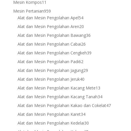
11
Mesin Kompos
11
products
959
Mesin Pertanian
959
products
54
Alat dan Mesin Pengolahan Apel
54
products
20
Alat dan Mesin Pengolahan Aren
20
products
36
Alat dan Mesin Pengolahan Bawang
36
products
26
Alat dan Mesin Pengolahan Cabai
26
products
39
Alat dan Mesin Pengolahan Cengkeh
39
products
62
Alat dan Mesin Pengolahan Padi
62
products
29
Alat dan Mesin Pengolahan Jagung
29
products
40
Alat dan Mesin Pengolahan Jeruk
40
products
13
Alat dan Mesin Pengolahan Kacang Mete
13
products
34
Alat dan Mesin Pengolahan Kacang Tanah
34
products
47
Alat dan Mesin Pengolahan Kakao dan Cokelat
47
products
34
Alat dan Mesin Pengolahan Karet
34
products
30
Alat dan Mesin Pengolahan Kedelai
30
products