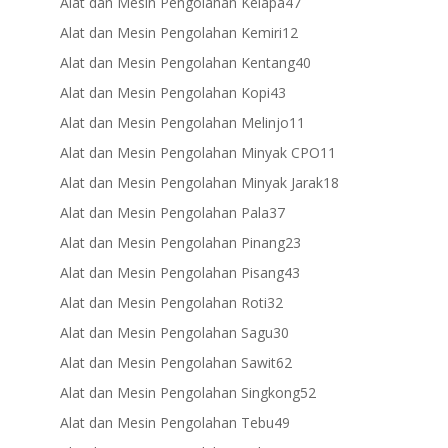
47
Alat dan Mesin Pengolahan Kelapa
47
products
12
Alat dan Mesin Pengolahan Kemiri
12
products
40
Alat dan Mesin Pengolahan Kentang
40
products
43
Alat dan Mesin Pengolahan Kopi
43
products
11
Alat dan Mesin Pengolahan Melinjo
11
products
11
Alat dan Mesin Pengolahan Minyak CPO
11
products
18
Alat dan Mesin Pengolahan Minyak Jarak
18
products
37
Alat dan Mesin Pengolahan Pala
37
products
23
Alat dan Mesin Pengolahan Pinang
23
products
43
Alat dan Mesin Pengolahan Pisang
43
products
32
Alat dan Mesin Pengolahan Roti
32
products
30
Alat dan Mesin Pengolahan Sagu
30
products
62
Alat dan Mesin Pengolahan Sawit
62
products
52
Alat dan Mesin Pengolahan Singkong
52
products
49
Alat dan Mesin Pengolahan Tebu
49
products