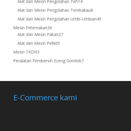
14
Alat dan Mesin Pengolahan Teh
14
products
8
Alat dan Mesin Pengolahan Tembakau
8
products
49
Alat dan Mesin Pengolahan Umbi-Umbian
49
products
36
Mesin Peternakan
36
products
27
Alat dan Mesin Pakan
27
products
9
Alat dan Mesin Pellet
9
products
1
Mesin TKDN
1
product
7
Peralatan Pembersih Eceng Gondok
7
products
E-Commerce kami