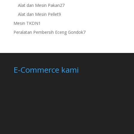
products
27
Alat dan Mesin Pakan
27
products
9
Alat dan Mesin Pellet
9
products
1
Mesin TKDN
1
product
7
Peralatan Pembersih Eceng Gondok
7
products
E-Commerce kami