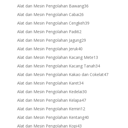
products
36
Alat dan Mesin Pengolahan Bawang
36
products
26
Alat dan Mesin Pengolahan Cabai
26
products
39
Alat dan Mesin Pengolahan Cengkeh
39
products
62
Alat dan Mesin Pengolahan Padi
62
products
29
Alat dan Mesin Pengolahan Jagung
29
products
40
Alat dan Mesin Pengolahan Jeruk
40
products
13
Alat dan Mesin Pengolahan Kacang Mete
13
products
34
Alat dan Mesin Pengolahan Kacang Tanah
34
products
47
Alat dan Mesin Pengolahan Kakao dan Cokelat
47
products
34
Alat dan Mesin Pengolahan Karet
34
products
30
Alat dan Mesin Pengolahan Kedelai
30
products
47
Alat dan Mesin Pengolahan Kelapa
47
products
12
Alat dan Mesin Pengolahan Kemiri
12
products
40
Alat dan Mesin Pengolahan Kentang
40
products
43
Alat dan Mesin Pengolahan Kopi
43