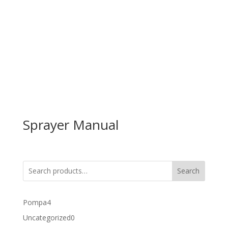
Sprayer Manual
Search
4
Pompa
4
products
0
Uncategorized
0