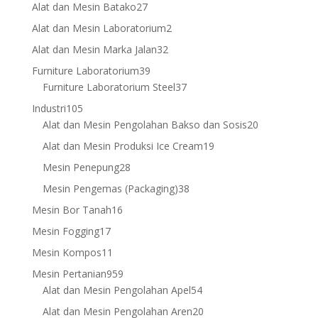
products
27
Alat dan Mesin Batako
27
products
2
Alat dan Mesin Laboratorium
2
products
32
Alat dan Mesin Marka Jalan
32
products
39
Furniture Laboratorium
39
products
37
Furniture Laboratorium Steel
37
products
105
Industri
105
products
20
Alat dan Mesin Pengolahan Bakso dan Sosis
20
products
19
Alat dan Mesin Produksi Ice Cream
19
products
28
Mesin Penepung
28
products
38
Mesin Pengemas (Packaging)
38
products
16
Mesin Bor Tanah
16
products
17
Mesin Fogging
17
products
11
Mesin Kompos
11
products
959
Mesin Pertanian
959
products
54
Alat dan Mesin Pengolahan Apel
54
products
20
Alat dan Mesin Pengolahan Aren
20