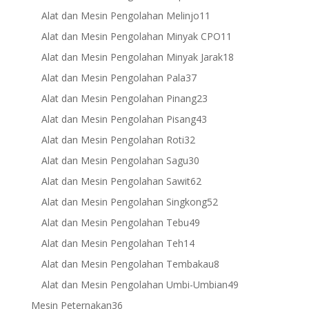
products
11
Alat dan Mesin Pengolahan Melinjo
11
products
11
Alat dan Mesin Pengolahan Minyak CPO
11
products
18
Alat dan Mesin Pengolahan Minyak Jarak
18
products
37
Alat dan Mesin Pengolahan Pala
37
products
23
Alat dan Mesin Pengolahan Pinang
23
products
43
Alat dan Mesin Pengolahan Pisang
43
products
32
Alat dan Mesin Pengolahan Roti
32
products
30
Alat dan Mesin Pengolahan Sagu
30
products
62
Alat dan Mesin Pengolahan Sawit
62
products
52
Alat dan Mesin Pengolahan Singkong
52
products
49
Alat dan Mesin Pengolahan Tebu
49
products
14
Alat dan Mesin Pengolahan Teh
14
products
8
Alat dan Mesin Pengolahan Tembakau
8
products
49
Alat dan Mesin Pengolahan Umbi-Umbian
49
products
36
Mesin Peternakan
36