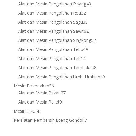
products
43
Alat dan Mesin Pengolahan Pisang
43
products
32
Alat dan Mesin Pengolahan Roti
32
products
30
Alat dan Mesin Pengolahan Sagu
30
products
62
Alat dan Mesin Pengolahan Sawit
62
products
52
Alat dan Mesin Pengolahan Singkong
52
products
49
Alat dan Mesin Pengolahan Tebu
49
products
14
Alat dan Mesin Pengolahan Teh
14
products
8
Alat dan Mesin Pengolahan Tembakau
8
products
49
Alat dan Mesin Pengolahan Umbi-Umbian
49
products
36
Mesin Peternakan
36
products
27
Alat dan Mesin Pakan
27
products
9
Alat dan Mesin Pellet
9
products
1
Mesin TKDN
1
product
7
Peralatan Pembersih Eceng Gondok
7
products