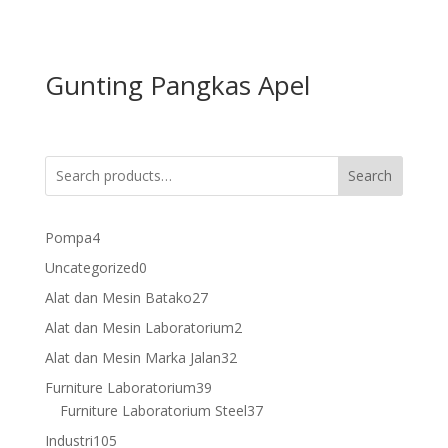
Gunting Pangkas Apel
Search
4
Pompa
4
products
0
Uncategorized
0
products
27
Alat dan Mesin Batako
27
products
2
Alat dan Mesin Laboratorium
2
products
32
Alat dan Mesin Marka Jalan
32
products
39
Furniture Laboratorium
39
products
37
Furniture Laboratorium Steel
37
products
105
Industri
105