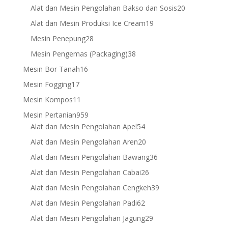
products
20
Alat dan Mesin Pengolahan Bakso dan Sosis
20
products
19
Alat dan Mesin Produksi Ice Cream
19
products
28
Mesin Penepung
28
products
38
Mesin Pengemas (Packaging)
38
products
16
Mesin Bor Tanah
16
products
17
Mesin Fogging
17
products
11
Mesin Kompos
11
products
959
Mesin Pertanian
959
products
54
Alat dan Mesin Pengolahan Apel
54
products
20
Alat dan Mesin Pengolahan Aren
20
products
36
Alat dan Mesin Pengolahan Bawang
36
products
26
Alat dan Mesin Pengolahan Cabai
26
products
39
Alat dan Mesin Pengolahan Cengkeh
39
products
62
Alat dan Mesin Pengolahan Padi
62
products
29
Alat dan Mesin Pengolahan Jagung
29