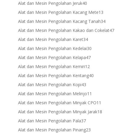
products
40
Alat dan Mesin Pengolahan Jeruk
40
products
13
Alat dan Mesin Pengolahan Kacang Mete
13
products
34
Alat dan Mesin Pengolahan Kacang Tanah
34
products
47
Alat dan Mesin Pengolahan Kakao dan Cokelat
47
products
34
Alat dan Mesin Pengolahan Karet
34
products
30
Alat dan Mesin Pengolahan Kedelai
30
products
47
Alat dan Mesin Pengolahan Kelapa
47
products
12
Alat dan Mesin Pengolahan Kemiri
12
products
40
Alat dan Mesin Pengolahan Kentang
40
products
43
Alat dan Mesin Pengolahan Kopi
43
products
11
Alat dan Mesin Pengolahan Melinjo
11
products
11
Alat dan Mesin Pengolahan Minyak CPO
11
products
18
Alat dan Mesin Pengolahan Minyak Jarak
18
products
37
Alat dan Mesin Pengolahan Pala
37
products
23
Alat dan Mesin Pengolahan Pinang
23