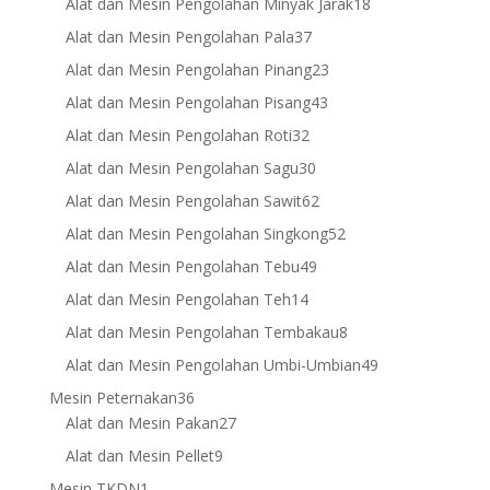
18
Alat dan Mesin Pengolahan Minyak Jarak
18
products
37
Alat dan Mesin Pengolahan Pala
37
products
23
Alat dan Mesin Pengolahan Pinang
23
products
43
Alat dan Mesin Pengolahan Pisang
43
products
32
Alat dan Mesin Pengolahan Roti
32
products
30
Alat dan Mesin Pengolahan Sagu
30
products
62
Alat dan Mesin Pengolahan Sawit
62
products
52
Alat dan Mesin Pengolahan Singkong
52
products
49
Alat dan Mesin Pengolahan Tebu
49
products
14
Alat dan Mesin Pengolahan Teh
14
products
8
Alat dan Mesin Pengolahan Tembakau
8
products
49
Alat dan Mesin Pengolahan Umbi-Umbian
49
products
36
Mesin Peternakan
36
products
27
Alat dan Mesin Pakan
27
products
9
Alat dan Mesin Pellet
9
products
1
Mesin TKDN
1