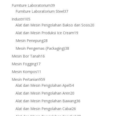
products
39
Furniture Laboratorium
39
products
37
Furniture Laboratorium Steel
37
products
105
Industri
105
products
20
Alat dan Mesin Pengolahan Bakso dan Sosis
20
products
19
Alat dan Mesin Produksi Ice Cream
19
products
28
Mesin Penepung
28
products
38
Mesin Pengemas (Packaging)
38
products
16
Mesin Bor Tanah
16
products
17
Mesin Fogging
17
products
11
Mesin Kompos
11
products
959
Mesin Pertanian
959
products
54
Alat dan Mesin Pengolahan Apel
54
products
20
Alat dan Mesin Pengolahan Aren
20
products
36
Alat dan Mesin Pengolahan Bawang
36
products
26
Alat dan Mesin Pengolahan Cabai
26
products