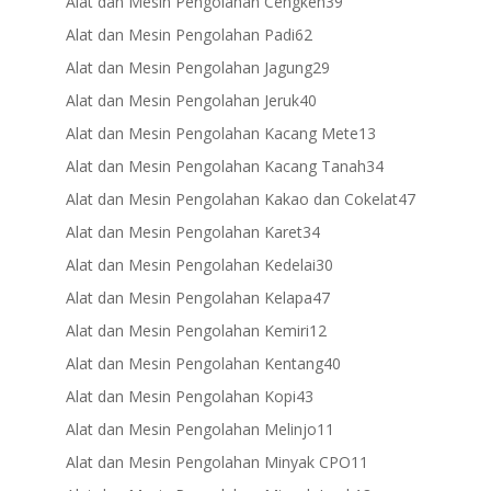
39
Alat dan Mesin Pengolahan Cengkeh
39
products
62
Alat dan Mesin Pengolahan Padi
62
products
29
Alat dan Mesin Pengolahan Jagung
29
products
40
Alat dan Mesin Pengolahan Jeruk
40
products
13
Alat dan Mesin Pengolahan Kacang Mete
13
products
34
Alat dan Mesin Pengolahan Kacang Tanah
34
products
47
Alat dan Mesin Pengolahan Kakao dan Cokelat
47
products
34
Alat dan Mesin Pengolahan Karet
34
products
30
Alat dan Mesin Pengolahan Kedelai
30
products
47
Alat dan Mesin Pengolahan Kelapa
47
products
12
Alat dan Mesin Pengolahan Kemiri
12
products
40
Alat dan Mesin Pengolahan Kentang
40
products
43
Alat dan Mesin Pengolahan Kopi
43
products
11
Alat dan Mesin Pengolahan Melinjo
11
products
11
Alat dan Mesin Pengolahan Minyak CPO
11
products