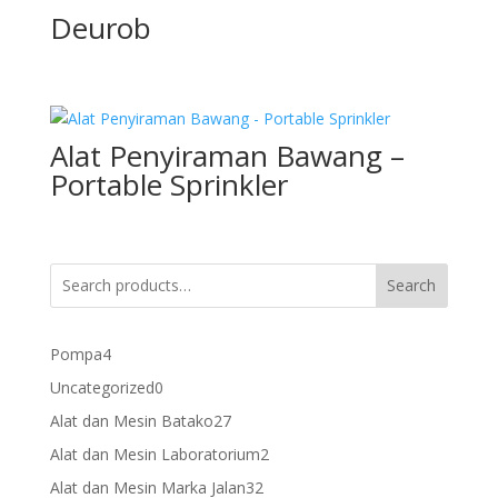
Deurob
Alat Penyiraman Bawang –
Portable Sprinkler
Search
4
Pompa
4
products
0
Uncategorized
0
products
27
Alat dan Mesin Batako
27
products
2
Alat dan Mesin Laboratorium
2
products
32
Alat dan Mesin Marka Jalan
32