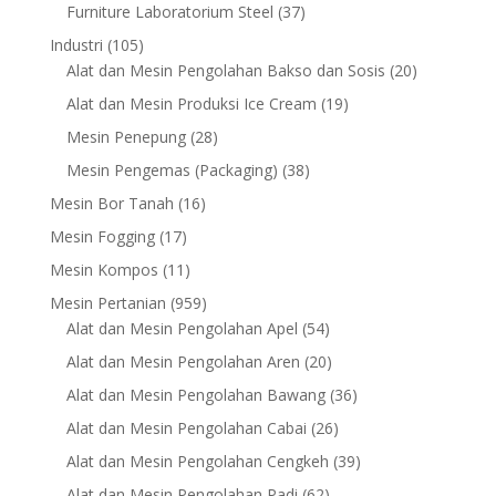
products
37
Furniture Laboratorium Steel
37
products
105
Industri
105
products
20
Alat dan Mesin Pengolahan Bakso dan Sosis
20
products
19
Alat dan Mesin Produksi Ice Cream
19
products
28
Mesin Penepung
28
products
38
Mesin Pengemas (Packaging)
38
products
16
Mesin Bor Tanah
16
products
17
Mesin Fogging
17
products
11
Mesin Kompos
11
products
959
Mesin Pertanian
959
products
54
Alat dan Mesin Pengolahan Apel
54
products
20
Alat dan Mesin Pengolahan Aren
20
products
36
Alat dan Mesin Pengolahan Bawang
36
products
26
Alat dan Mesin Pengolahan Cabai
26
products
39
Alat dan Mesin Pengolahan Cengkeh
39
products
62
Alat dan Mesin Pengolahan Padi
62