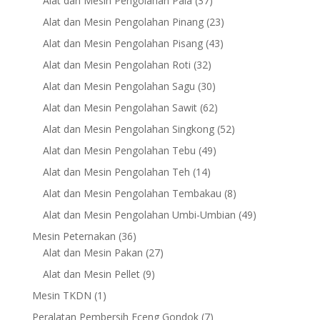
Alat dan Mesin Pengolahan Pala
37
products
23
Alat dan Mesin Pengolahan Pinang
23
products
43
Alat dan Mesin Pengolahan Pisang
43
products
32
Alat dan Mesin Pengolahan Roti
32
products
30
Alat dan Mesin Pengolahan Sagu
30
products
62
Alat dan Mesin Pengolahan Sawit
62
products
52
Alat dan Mesin Pengolahan Singkong
52
products
49
Alat dan Mesin Pengolahan Tebu
49
products
14
Alat dan Mesin Pengolahan Teh
14
products
8
Alat dan Mesin Pengolahan Tembakau
8
products
49
Alat dan Mesin Pengolahan Umbi-Umbian
49
products
36
Mesin Peternakan
36
products
27
Alat dan Mesin Pakan
27
products
9
Alat dan Mesin Pellet
9
products
1
Mesin TKDN
1
product
7
Peralatan Pembersih Eceng Gondok
7