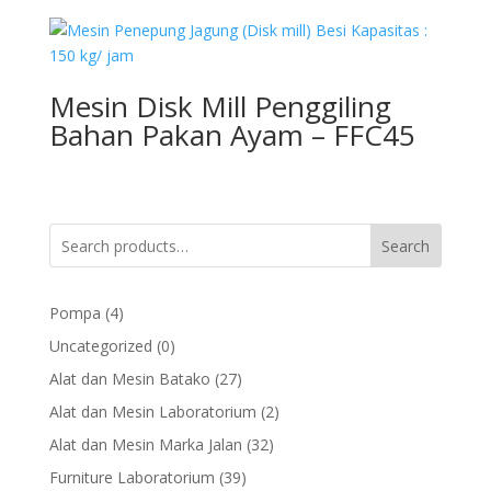
Mesin Disk Mill Penggiling
Bahan Pakan Ayam – FFC45
Search
4
Pompa
4
products
0
Uncategorized
0
products
27
Alat dan Mesin Batako
27
products
2
Alat dan Mesin Laboratorium
2
products
32
Alat dan Mesin Marka Jalan
32
products
39
Furniture Laboratorium
39