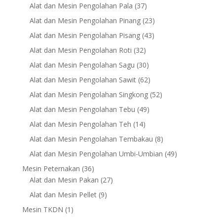
products
37
Alat dan Mesin Pengolahan Pala
37
products
23
Alat dan Mesin Pengolahan Pinang
23
products
43
Alat dan Mesin Pengolahan Pisang
43
products
32
Alat dan Mesin Pengolahan Roti
32
products
30
Alat dan Mesin Pengolahan Sagu
30
products
62
Alat dan Mesin Pengolahan Sawit
62
products
52
Alat dan Mesin Pengolahan Singkong
52
products
49
Alat dan Mesin Pengolahan Tebu
49
products
14
Alat dan Mesin Pengolahan Teh
14
products
8
Alat dan Mesin Pengolahan Tembakau
8
products
49
Alat dan Mesin Pengolahan Umbi-Umbian
49
products
36
Mesin Peternakan
36
products
27
Alat dan Mesin Pakan
27
products
9
Alat dan Mesin Pellet
9
products
1
Mesin TKDN
1
product