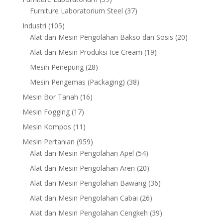
products
37
Furniture Laboratorium Steel
37
products
105
Industri
105
products
20
Alat dan Mesin Pengolahan Bakso dan Sosis
20
products
19
Alat dan Mesin Produksi Ice Cream
19
products
28
Mesin Penepung
28
products
38
Mesin Pengemas (Packaging)
38
products
16
Mesin Bor Tanah
16
products
17
Mesin Fogging
17
products
11
Mesin Kompos
11
products
959
Mesin Pertanian
959
products
54
Alat dan Mesin Pengolahan Apel
54
products
20
Alat dan Mesin Pengolahan Aren
20
products
36
Alat dan Mesin Pengolahan Bawang
36
products
26
Alat dan Mesin Pengolahan Cabai
26
products
39
Alat dan Mesin Pengolahan Cengkeh
39