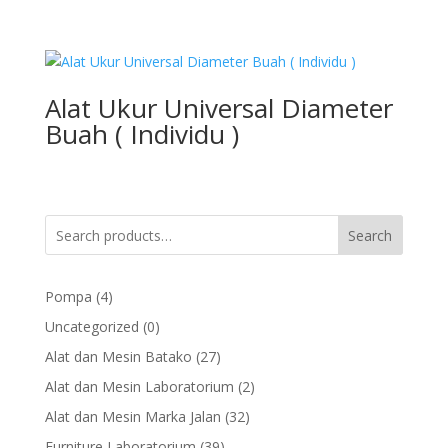
Alat Ukur Universal Diameter
Buah ( Individu )
Search
4
Pompa
4
products
0
Uncategorized
0
products
27
Alat dan Mesin Batako
27
products
2
Alat dan Mesin Laboratorium
2
products
32
Alat dan Mesin Marka Jalan
32
products
39
Furniture Laboratorium
39