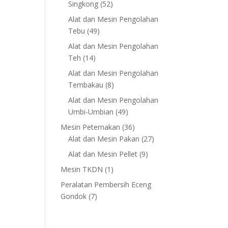
52
Singkong
52
products
Alat dan Mesin Pengolahan
49
Tebu
49
products
Alat dan Mesin Pengolahan
14
Teh
14
products
Alat dan Mesin Pengolahan
8
Tembakau
8
products
Alat dan Mesin Pengolahan
49
Umbi-Umbian
49
products
36
Mesin Peternakan
36
products
27
Alat dan Mesin Pakan
27
products
9
Alat dan Mesin Pellet
9
products
1
Mesin TKDN
1
product
Peralatan Pembersih Eceng
7
Gondok
7
products