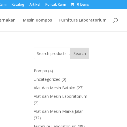
Kami
Katalog
Artikel
Kontak Kami
0 Items
ernakan
Mesin Kompos
Furniture Laboratorium
Search
4
Pompa
4
products
0
Uncategorized
0
products
27
Alat dan Mesin Batako
27
products
Alat dan Mesin Laboratorium
2
2
products
Alat dan Mesin Marka Jalan
32
32
products
39
Furniture Laboratorium
39