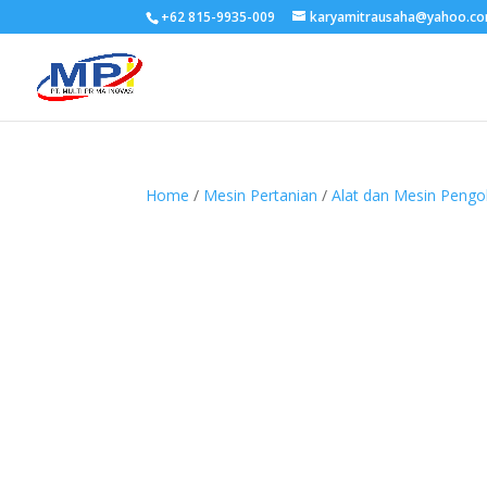
+62 815-9935-009
karyamitrausaha@yahoo.c
Home
/
Mesin Pertanian
/
Alat dan Mesin Peng