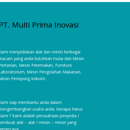
PT. Multi Prima Inovasi
Kami menyediakan alat dan mesin berbagai
macam yang anda butuhkan mulai dari
Mesin
Pertanian
,
Mesin Peternakan
,
Furniture
Laboratorium
, Mesin Pengolahan Makanan,
Mesin Penepung Industri.
Kami siap membantu anda dalam
mengembangkan usaha anda. Kenapa Harus
Kami ? Kami adalah perusahaan penyedia /
pembuat alat – alat / mesin – mesin yang
terpercaya.