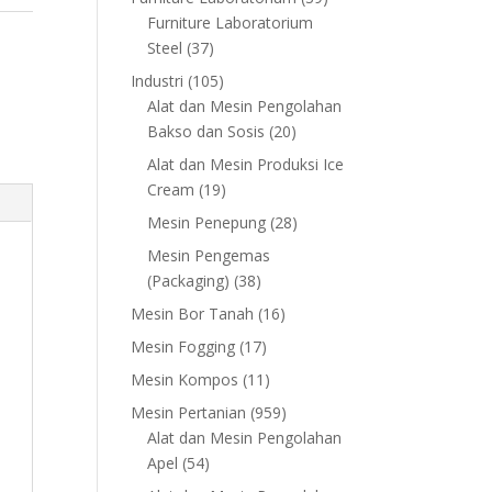
products
Furniture Laboratorium
37
Steel
37
products
105
Industri
105
products
Alat dan Mesin Pengolahan
20
Bakso dan Sosis
20
products
Alat dan Mesin Produksi Ice
19
Cream
19
products
28
Mesin Penepung
28
products
Mesin Pengemas
38
(Packaging)
38
products
16
Mesin Bor Tanah
16
products
17
Mesin Fogging
17
products
11
Mesin Kompos
11
products
959
Mesin Pertanian
959
products
Alat dan Mesin Pengolahan
54
Apel
54
products