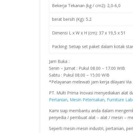
Bekerja Tekanan (kg / cm2): 2,0-6,0
berat bersih (Kg): 5.2
Dimensi L x W x H (cm): 37 x 19,5 x 51
Packing: Setiap set paket dalam kotak sta
Jam Buka :
Senin – Jumat : Pukul 08.00 – 17.00 WIB
Sabtu : Pukul 08.00 – 15.00 WIB
*Pelayanan melewati jam kerja dilayani Vi
PT. Multi Prima Inovasi menyediakan alat
Pertanian
,
Mesin Peternakan
,
Furniture La
Kami siap membantu anda dalam mengemba
penyedia / pembuat alat – alat / mesin – m
Seperti mesin-mesin industri, pertanian, pe