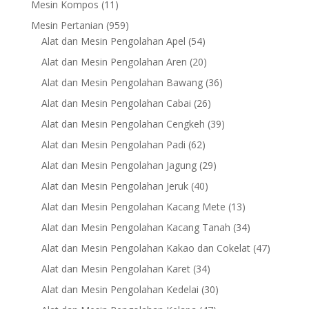
11
Mesin Kompos
11
products
959
Mesin Pertanian
959
products
54
Alat dan Mesin Pengolahan Apel
54
products
20
Alat dan Mesin Pengolahan Aren
20
products
36
Alat dan Mesin Pengolahan Bawang
36
products
26
Alat dan Mesin Pengolahan Cabai
26
products
39
Alat dan Mesin Pengolahan Cengkeh
39
products
62
Alat dan Mesin Pengolahan Padi
62
products
29
Alat dan Mesin Pengolahan Jagung
29
products
40
Alat dan Mesin Pengolahan Jeruk
40
products
13
Alat dan Mesin Pengolahan Kacang Mete
13
products
34
Alat dan Mesin Pengolahan Kacang Tanah
34
products
47
Alat dan Mesin Pengolahan Kakao dan Cokelat
47
products
34
Alat dan Mesin Pengolahan Karet
34
products
30
Alat dan Mesin Pengolahan Kedelai
30
products