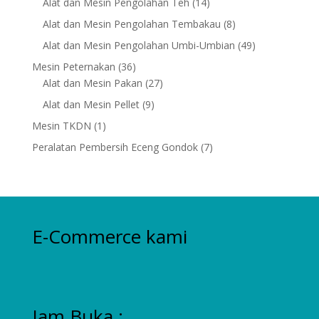
14
Alat dan Mesin Pengolahan Teh
14
products
8
Alat dan Mesin Pengolahan Tembakau
8
products
49
Alat dan Mesin Pengolahan Umbi-Umbian
49
products
36
Mesin Peternakan
36
products
27
Alat dan Mesin Pakan
27
products
9
Alat dan Mesin Pellet
9
products
1
Mesin TKDN
1
product
7
Peralatan Pembersih Eceng Gondok
7
products
E-Commerce kami
Jam Buka :