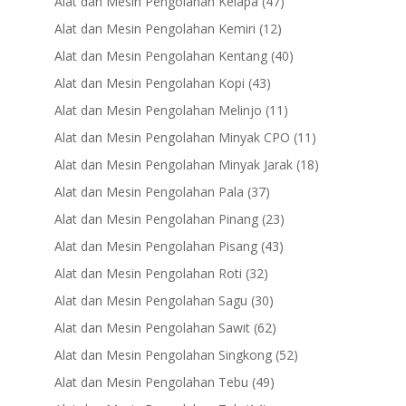
47
Alat dan Mesin Pengolahan Kelapa
47
products
12
Alat dan Mesin Pengolahan Kemiri
12
products
40
Alat dan Mesin Pengolahan Kentang
40
products
43
Alat dan Mesin Pengolahan Kopi
43
products
11
Alat dan Mesin Pengolahan Melinjo
11
products
11
Alat dan Mesin Pengolahan Minyak CPO
11
products
18
Alat dan Mesin Pengolahan Minyak Jarak
18
products
37
Alat dan Mesin Pengolahan Pala
37
products
23
Alat dan Mesin Pengolahan Pinang
23
products
43
Alat dan Mesin Pengolahan Pisang
43
products
32
Alat dan Mesin Pengolahan Roti
32
products
30
Alat dan Mesin Pengolahan Sagu
30
products
62
Alat dan Mesin Pengolahan Sawit
62
products
52
Alat dan Mesin Pengolahan Singkong
52
products
49
Alat dan Mesin Pengolahan Tebu
49
products