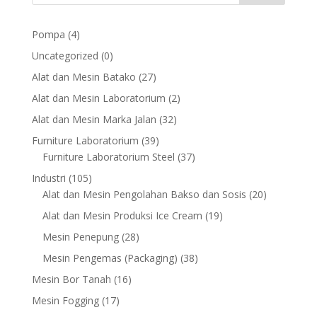
4
Pompa
4
products
0
Uncategorized
0
products
27
Alat dan Mesin Batako
27
products
2
Alat dan Mesin Laboratorium
2
products
32
Alat dan Mesin Marka Jalan
32
products
39
Furniture Laboratorium
39
products
37
Furniture Laboratorium Steel
37
products
105
Industri
105
products
20
Alat dan Mesin Pengolahan Bakso dan Sosis
20
products
19
Alat dan Mesin Produksi Ice Cream
19
products
28
Mesin Penepung
28
products
38
Mesin Pengemas (Packaging)
38
products
16
Mesin Bor Tanah
16
products
17
Mesin Fogging
17
products