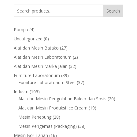
Search
4
Pompa
4
products
0
Uncategorized
0
products
27
Alat dan Mesin Batako
27
products
2
Alat dan Mesin Laboratorium
2
products
32
Alat dan Mesin Marka Jalan
32
products
39
Furniture Laboratorium
39
products
37
Furniture Laboratorium Steel
37
products
105
Industri
105
products
20
Alat dan Mesin Pengolahan Bakso dan Sosis
20
products
19
Alat dan Mesin Produksi Ice Cream
19
products
28
Mesin Penepung
28
products
38
Mesin Pengemas (Packaging)
38
products
16
Mesin Bor Tanah
16