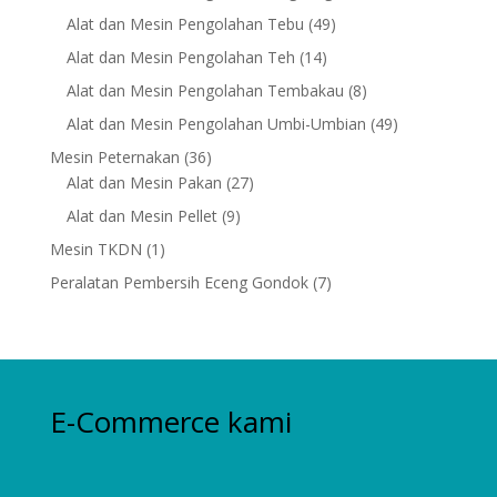
products
49
Alat dan Mesin Pengolahan Tebu
49
products
14
Alat dan Mesin Pengolahan Teh
14
products
8
Alat dan Mesin Pengolahan Tembakau
8
products
49
Alat dan Mesin Pengolahan Umbi-Umbian
49
products
36
Mesin Peternakan
36
products
27
Alat dan Mesin Pakan
27
products
9
Alat dan Mesin Pellet
9
products
1
Mesin TKDN
1
product
7
Peralatan Pembersih Eceng Gondok
7
products
E-Commerce kami