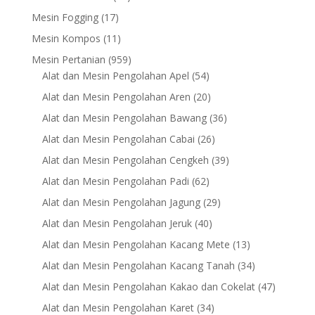
products
17
Mesin Fogging
17
products
11
Mesin Kompos
11
products
959
Mesin Pertanian
959
products
54
Alat dan Mesin Pengolahan Apel
54
products
20
Alat dan Mesin Pengolahan Aren
20
products
36
Alat dan Mesin Pengolahan Bawang
36
products
26
Alat dan Mesin Pengolahan Cabai
26
products
39
Alat dan Mesin Pengolahan Cengkeh
39
products
62
Alat dan Mesin Pengolahan Padi
62
products
29
Alat dan Mesin Pengolahan Jagung
29
products
40
Alat dan Mesin Pengolahan Jeruk
40
products
13
Alat dan Mesin Pengolahan Kacang Mete
13
products
34
Alat dan Mesin Pengolahan Kacang Tanah
34
products
47
Alat dan Mesin Pengolahan Kakao dan Cokelat
47
products
34
Alat dan Mesin Pengolahan Karet
34