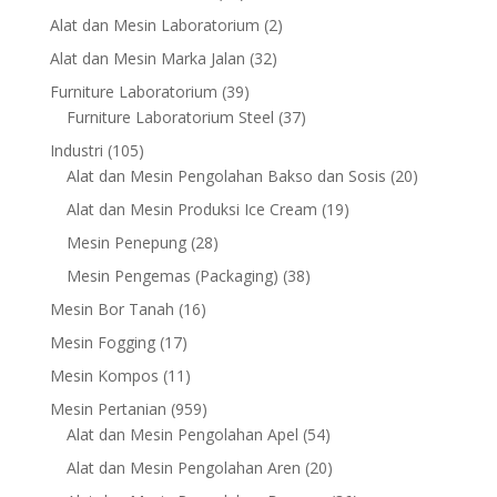
products
2
Alat dan Mesin Laboratorium
2
products
32
Alat dan Mesin Marka Jalan
32
products
39
Furniture Laboratorium
39
products
37
Furniture Laboratorium Steel
37
products
105
Industri
105
products
20
Alat dan Mesin Pengolahan Bakso dan Sosis
20
products
19
Alat dan Mesin Produksi Ice Cream
19
products
28
Mesin Penepung
28
products
38
Mesin Pengemas (Packaging)
38
products
16
Mesin Bor Tanah
16
products
17
Mesin Fogging
17
products
11
Mesin Kompos
11
products
959
Mesin Pertanian
959
products
54
Alat dan Mesin Pengolahan Apel
54
products
20
Alat dan Mesin Pengolahan Aren
20
products