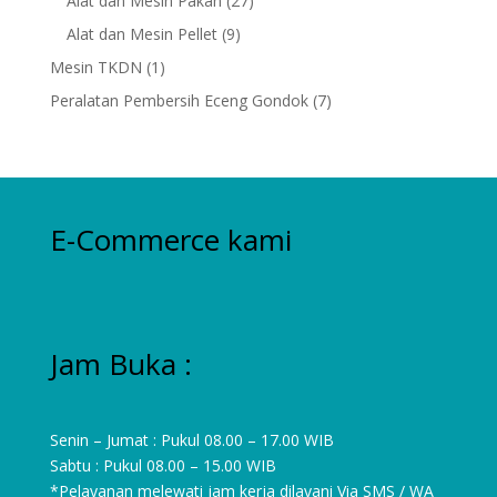
Alat dan Mesin Pakan
27
products
9
Alat dan Mesin Pellet
9
products
1
Mesin TKDN
1
product
7
Peralatan Pembersih Eceng Gondok
7
products
E-Commerce kami
Jam Buka :
Senin – Jumat : Pukul 08.00 – 17.00 WIB
Sabtu : Pukul 08.00 – 15.00 WIB
*Pelayanan melewati jam kerja dilayani Via SMS / WA