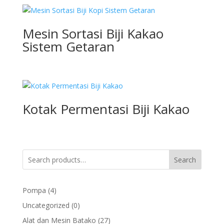
Mesin Sortasi Biji Kakao
Sistem Getaran
Kotak Permentasi Biji Kakao
Search
4
Pompa
4
products
0
Uncategorized
0
products
27
Alat dan Mesin Batako
27