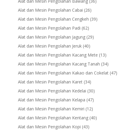
36
Alat dan Mesin Pengolahan Bawang
36
products
26
Alat dan Mesin Pengolahan Cabai
26
products
39
Alat dan Mesin Pengolahan Cengkeh
39
products
62
Alat dan Mesin Pengolahan Padi
62
products
29
Alat dan Mesin Pengolahan Jagung
29
products
40
Alat dan Mesin Pengolahan Jeruk
40
products
13
Alat dan Mesin Pengolahan Kacang Mete
13
products
34
Alat dan Mesin Pengolahan Kacang Tanah
34
products
47
Alat dan Mesin Pengolahan Kakao dan Cokelat
47
products
34
Alat dan Mesin Pengolahan Karet
34
products
30
Alat dan Mesin Pengolahan Kedelai
30
products
47
Alat dan Mesin Pengolahan Kelapa
47
products
12
Alat dan Mesin Pengolahan Kemiri
12
products
40
Alat dan Mesin Pengolahan Kentang
40
products
43
Alat dan Mesin Pengolahan Kopi
43
products