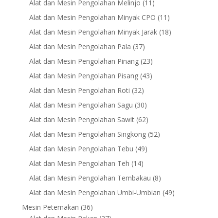
11
Alat dan Mesin Pengolahan Melinjo
11
products
11
Alat dan Mesin Pengolahan Minyak CPO
11
products
18
Alat dan Mesin Pengolahan Minyak Jarak
18
products
37
Alat dan Mesin Pengolahan Pala
37
products
23
Alat dan Mesin Pengolahan Pinang
23
products
43
Alat dan Mesin Pengolahan Pisang
43
products
32
Alat dan Mesin Pengolahan Roti
32
products
30
Alat dan Mesin Pengolahan Sagu
30
products
62
Alat dan Mesin Pengolahan Sawit
62
products
52
Alat dan Mesin Pengolahan Singkong
52
products
49
Alat dan Mesin Pengolahan Tebu
49
products
14
Alat dan Mesin Pengolahan Teh
14
products
8
Alat dan Mesin Pengolahan Tembakau
8
products
49
Alat dan Mesin Pengolahan Umbi-Umbian
49
products
36
Mesin Peternakan
36
products
27