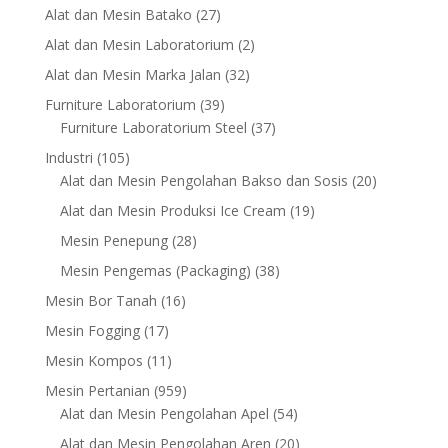
products
27
Alat dan Mesin Batako
27
products
2
Alat dan Mesin Laboratorium
2
products
32
Alat dan Mesin Marka Jalan
32
products
39
Furniture Laboratorium
39
products
37
Furniture Laboratorium Steel
37
products
105
Industri
105
products
20
Alat dan Mesin Pengolahan Bakso dan Sosis
20
products
19
Alat dan Mesin Produksi Ice Cream
19
products
28
Mesin Penepung
28
products
38
Mesin Pengemas (Packaging)
38
products
16
Mesin Bor Tanah
16
products
17
Mesin Fogging
17
products
11
Mesin Kompos
11
products
959
Mesin Pertanian
959
products
54
Alat dan Mesin Pengolahan Apel
54
products
20
Alat dan Mesin Pengolahan Aren
20