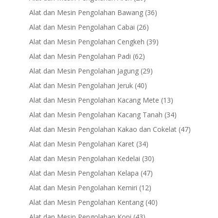
products
36
Alat dan Mesin Pengolahan Bawang
36
products
26
Alat dan Mesin Pengolahan Cabai
26
products
39
Alat dan Mesin Pengolahan Cengkeh
39
products
62
Alat dan Mesin Pengolahan Padi
62
products
29
Alat dan Mesin Pengolahan Jagung
29
products
40
Alat dan Mesin Pengolahan Jeruk
40
products
13
Alat dan Mesin Pengolahan Kacang Mete
13
products
34
Alat dan Mesin Pengolahan Kacang Tanah
34
products
47
Alat dan Mesin Pengolahan Kakao dan Cokelat
47
products
34
Alat dan Mesin Pengolahan Karet
34
products
30
Alat dan Mesin Pengolahan Kedelai
30
products
47
Alat dan Mesin Pengolahan Kelapa
47
products
12
Alat dan Mesin Pengolahan Kemiri
12
products
40
Alat dan Mesin Pengolahan Kentang
40
products
43
Alat dan Mesin Pengolahan Kopi
43