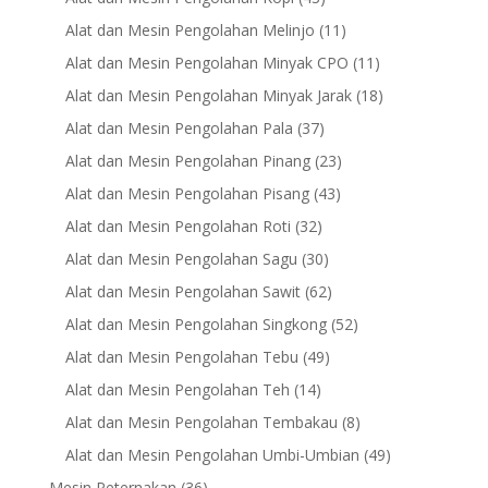
products
11
Alat dan Mesin Pengolahan Melinjo
11
products
11
Alat dan Mesin Pengolahan Minyak CPO
11
products
18
Alat dan Mesin Pengolahan Minyak Jarak
18
products
37
Alat dan Mesin Pengolahan Pala
37
products
23
Alat dan Mesin Pengolahan Pinang
23
products
43
Alat dan Mesin Pengolahan Pisang
43
products
32
Alat dan Mesin Pengolahan Roti
32
products
30
Alat dan Mesin Pengolahan Sagu
30
products
62
Alat dan Mesin Pengolahan Sawit
62
products
52
Alat dan Mesin Pengolahan Singkong
52
products
49
Alat dan Mesin Pengolahan Tebu
49
products
14
Alat dan Mesin Pengolahan Teh
14
products
8
Alat dan Mesin Pengolahan Tembakau
8
products
49
Alat dan Mesin Pengolahan Umbi-Umbian
49
products
36
Mesin Peternakan
36