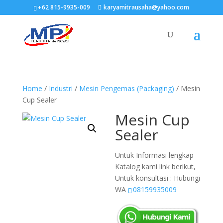
+62 815-9935-009
karyamitrausaha@yahoo.com
Home
/
Industri
/
Mesin Pengemas (Packaging)
/ Mesin
Cup Sealer
Mesin Cup
Sealer
Untuk Informasi lengkap
Katalog kami link berikut,
Untuk konsultasi : Hubungi
WA
08159935009