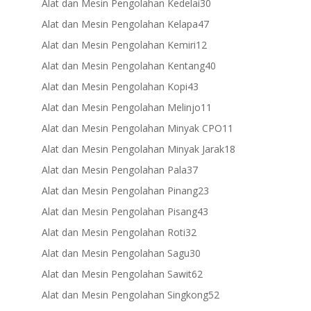
30
Alat dan Mesin Pengolahan Kedelai
30
products
47
Alat dan Mesin Pengolahan Kelapa
47
products
12
Alat dan Mesin Pengolahan Kemiri
12
products
40
Alat dan Mesin Pengolahan Kentang
40
products
43
Alat dan Mesin Pengolahan Kopi
43
products
11
Alat dan Mesin Pengolahan Melinjo
11
products
11
Alat dan Mesin Pengolahan Minyak CPO
11
products
18
Alat dan Mesin Pengolahan Minyak Jarak
18
products
37
Alat dan Mesin Pengolahan Pala
37
products
23
Alat dan Mesin Pengolahan Pinang
23
products
43
Alat dan Mesin Pengolahan Pisang
43
products
32
Alat dan Mesin Pengolahan Roti
32
products
30
Alat dan Mesin Pengolahan Sagu
30
products
62
Alat dan Mesin Pengolahan Sawit
62
products
52
Alat dan Mesin Pengolahan Singkong
52
products