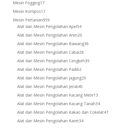
products
17
Mesin Fogging
17
products
11
Mesin Kompos
11
products
959
Mesin Pertanian
959
products
54
Alat dan Mesin Pengolahan Apel
54
products
20
Alat dan Mesin Pengolahan Aren
20
products
36
Alat dan Mesin Pengolahan Bawang
36
products
26
Alat dan Mesin Pengolahan Cabai
26
products
39
Alat dan Mesin Pengolahan Cengkeh
39
products
62
Alat dan Mesin Pengolahan Padi
62
products
29
Alat dan Mesin Pengolahan Jagung
29
products
40
Alat dan Mesin Pengolahan Jeruk
40
products
13
Alat dan Mesin Pengolahan Kacang Mete
13
products
34
Alat dan Mesin Pengolahan Kacang Tanah
34
products
47
Alat dan Mesin Pengolahan Kakao dan Cokelat
47
products
34
Alat dan Mesin Pengolahan Karet
34
products