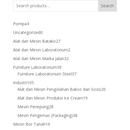
Search
4
Pompa
4
products
0
Uncategorized
0
products
27
Alat dan Mesin Batako
27
products
2
Alat dan Mesin Laboratorium
2
products
32
Alat dan Mesin Marka Jalan
32
products
39
Furniture Laboratorium
39
products
37
Furniture Laboratorium Steel
37
products
105
Industri
105
products
20
Alat dan Mesin Pengolahan Bakso dan Sosis
20
products
19
Alat dan Mesin Produksi Ice Cream
19
products
28
Mesin Penepung
28
products
38
Mesin Pengemas (Packaging)
38
products
16
Mesin Bor Tanah
16