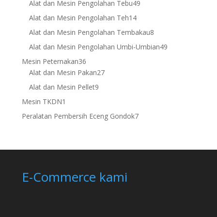
49
Alat dan Mesin Pengolahan Tebu
49
products
14
Alat dan Mesin Pengolahan Teh
14
products
8
Alat dan Mesin Pengolahan Tembakau
8
products
49
Alat dan Mesin Pengolahan Umbi-Umbian
49
products
36
Mesin Peternakan
36
products
27
Alat dan Mesin Pakan
27
products
9
Alat dan Mesin Pellet
9
products
1
Mesin TKDN
1
product
7
Peralatan Pembersih Eceng Gondok
7
products
E-Commerce kami