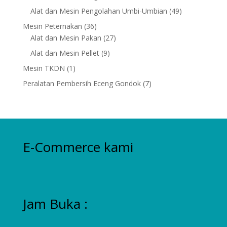
products
49
Alat dan Mesin Pengolahan Umbi-Umbian
49
products
36
Mesin Peternakan
36
products
27
Alat dan Mesin Pakan
27
products
9
Alat dan Mesin Pellet
9
products
1
Mesin TKDN
1
product
7
Peralatan Pembersih Eceng Gondok
7
products
E-Commerce kami
Jam Buka :