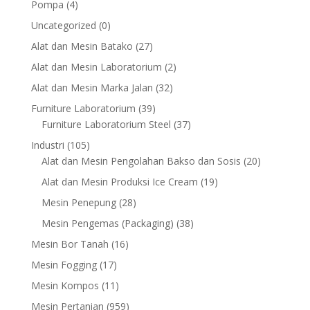
4
Pompa
4
products
0
Uncategorized
0
products
27
Alat dan Mesin Batako
27
products
2
Alat dan Mesin Laboratorium
2
products
32
Alat dan Mesin Marka Jalan
32
products
39
Furniture Laboratorium
39
products
37
Furniture Laboratorium Steel
37
products
105
Industri
105
products
20
Alat dan Mesin Pengolahan Bakso dan Sosis
20
products
19
Alat dan Mesin Produksi Ice Cream
19
products
28
Mesin Penepung
28
products
38
Mesin Pengemas (Packaging)
38
products
16
Mesin Bor Tanah
16
products
17
Mesin Fogging
17
products
11
Mesin Kompos
11
products
959
Mesin Pertanian
959