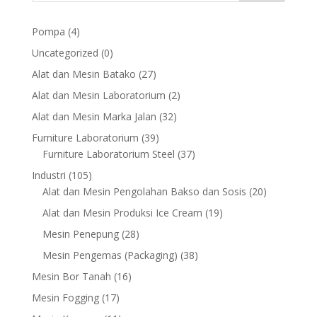
4
Pompa
4
products
0
Uncategorized
0
products
27
Alat dan Mesin Batako
27
products
2
Alat dan Mesin Laboratorium
2
products
32
Alat dan Mesin Marka Jalan
32
products
39
Furniture Laboratorium
39
products
37
Furniture Laboratorium Steel
37
products
105
Industri
105
products
20
Alat dan Mesin Pengolahan Bakso dan Sosis
20
products
19
Alat dan Mesin Produksi Ice Cream
19
products
28
Mesin Penepung
28
products
38
Mesin Pengemas (Packaging)
38
products
16
Mesin Bor Tanah
16
products
17
Mesin Fogging
17
products