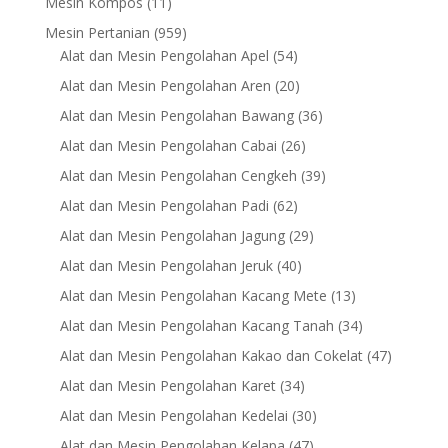
11
Mesin Kompos
11
products
959
Mesin Pertanian
959
products
54
Alat dan Mesin Pengolahan Apel
54
products
20
Alat dan Mesin Pengolahan Aren
20
products
36
Alat dan Mesin Pengolahan Bawang
36
products
26
Alat dan Mesin Pengolahan Cabai
26
products
39
Alat dan Mesin Pengolahan Cengkeh
39
products
62
Alat dan Mesin Pengolahan Padi
62
products
29
Alat dan Mesin Pengolahan Jagung
29
products
40
Alat dan Mesin Pengolahan Jeruk
40
products
13
Alat dan Mesin Pengolahan Kacang Mete
13
products
34
Alat dan Mesin Pengolahan Kacang Tanah
34
products
47
Alat dan Mesin Pengolahan Kakao dan Cokelat
47
products
34
Alat dan Mesin Pengolahan Karet
34
products
30
Alat dan Mesin Pengolahan Kedelai
30
products
47
Alat dan Mesin Pengolahan Kelapa
47