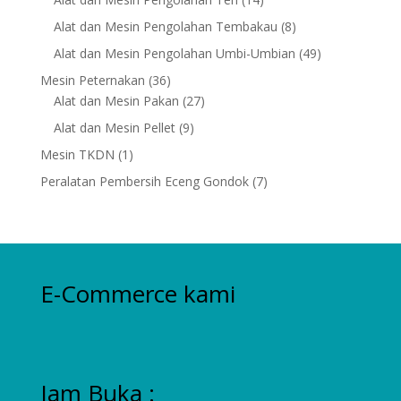
products
8
Alat dan Mesin Pengolahan Tembakau
8
products
49
Alat dan Mesin Pengolahan Umbi-Umbian
49
products
36
Mesin Peternakan
36
products
27
Alat dan Mesin Pakan
27
products
9
Alat dan Mesin Pellet
9
products
1
Mesin TKDN
1
product
7
Peralatan Pembersih Eceng Gondok
7
products
E-Commerce kami
Jam Buka :