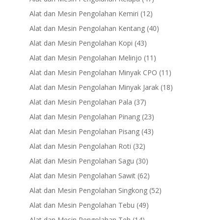
products
12
Alat dan Mesin Pengolahan Kemiri
12
products
40
Alat dan Mesin Pengolahan Kentang
40
products
43
Alat dan Mesin Pengolahan Kopi
43
products
11
Alat dan Mesin Pengolahan Melinjo
11
products
11
Alat dan Mesin Pengolahan Minyak CPO
11
products
18
Alat dan Mesin Pengolahan Minyak Jarak
18
products
37
Alat dan Mesin Pengolahan Pala
37
products
23
Alat dan Mesin Pengolahan Pinang
23
products
43
Alat dan Mesin Pengolahan Pisang
43
products
32
Alat dan Mesin Pengolahan Roti
32
products
30
Alat dan Mesin Pengolahan Sagu
30
products
62
Alat dan Mesin Pengolahan Sawit
62
products
52
Alat dan Mesin Pengolahan Singkong
52
products
49
Alat dan Mesin Pengolahan Tebu
49
products
14
Alat dan Mesin Pengolahan Teh
14