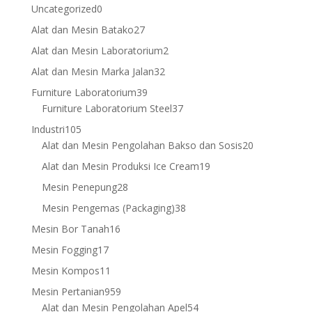
products
0
Uncategorized
0
products
27
Alat dan Mesin Batako
27
products
2
Alat dan Mesin Laboratorium
2
products
32
Alat dan Mesin Marka Jalan
32
products
39
Furniture Laboratorium
39
products
37
Furniture Laboratorium Steel
37
products
105
Industri
105
products
20
Alat dan Mesin Pengolahan Bakso dan Sosis
20
products
19
Alat dan Mesin Produksi Ice Cream
19
products
28
Mesin Penepung
28
products
38
Mesin Pengemas (Packaging)
38
products
16
Mesin Bor Tanah
16
products
17
Mesin Fogging
17
products
11
Mesin Kompos
11
products
959
Mesin Pertanian
959
products
54
Alat dan Mesin Pengolahan Apel
54