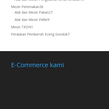
products
36
Mesin Peternakan
36
products
27
Alat dan Mesin Pakan
27
products
9
Alat dan Mesin Pellet
9
products
1
Mesin TKDN
1
product
7
Peralatan Pembersih Eceng Gondok
7
products
E-Commerce kami