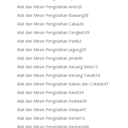
products
20
Alat dan Mesin Pengolahan Aren
20
products
36
Alat dan Mesin Pengolahan Bawang
36
products
26
Alat dan Mesin Pengolahan Cabai
26
products
39
Alat dan Mesin Pengolahan Cengkeh
39
products
62
Alat dan Mesin Pengolahan Padi
62
products
29
Alat dan Mesin Pengolahan Jagung
29
products
40
Alat dan Mesin Pengolahan Jeruk
40
products
13
Alat dan Mesin Pengolahan Kacang Mete
13
products
34
Alat dan Mesin Pengolahan Kacang Tanah
34
products
47
Alat dan Mesin Pengolahan Kakao dan Cokelat
47
products
34
Alat dan Mesin Pengolahan Karet
34
products
30
Alat dan Mesin Pengolahan Kedelai
30
products
47
Alat dan Mesin Pengolahan Kelapa
47
products
12
Alat dan Mesin Pengolahan Kemiri
12
products
40
Alat dan Mesin Pengolahan Kentang
40