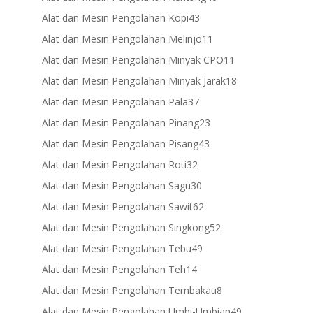
products
43
Alat dan Mesin Pengolahan Kopi
43
products
11
Alat dan Mesin Pengolahan Melinjo
11
products
11
Alat dan Mesin Pengolahan Minyak CPO
11
products
18
Alat dan Mesin Pengolahan Minyak Jarak
18
products
37
Alat dan Mesin Pengolahan Pala
37
products
23
Alat dan Mesin Pengolahan Pinang
23
products
43
Alat dan Mesin Pengolahan Pisang
43
products
32
Alat dan Mesin Pengolahan Roti
32
products
30
Alat dan Mesin Pengolahan Sagu
30
products
62
Alat dan Mesin Pengolahan Sawit
62
products
52
Alat dan Mesin Pengolahan Singkong
52
products
49
Alat dan Mesin Pengolahan Tebu
49
products
14
Alat dan Mesin Pengolahan Teh
14
products
8
Alat dan Mesin Pengolahan Tembakau
8
products
49
Alat dan Mesin Pengolahan Umbi-Umbian
49