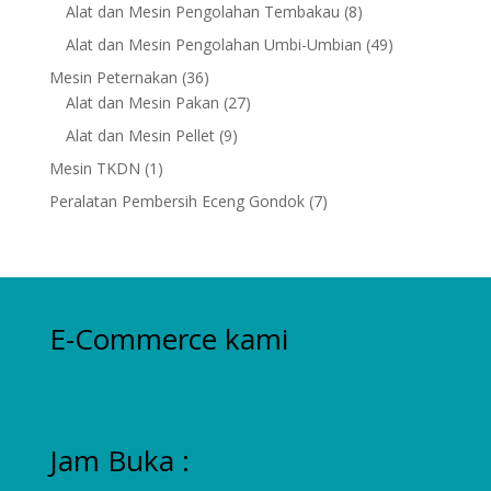
products
8
Alat dan Mesin Pengolahan Tembakau
8
products
49
Alat dan Mesin Pengolahan Umbi-Umbian
49
products
36
Mesin Peternakan
36
products
27
Alat dan Mesin Pakan
27
products
9
Alat dan Mesin Pellet
9
products
1
Mesin TKDN
1
product
7
Peralatan Pembersih Eceng Gondok
7
products
E-Commerce kami
Jam Buka :