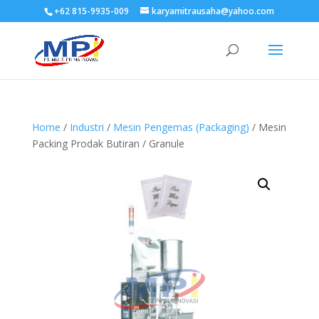
+62 815-9935-009
karyamitrausaha@yahoo.com
Home
/
Industri
/
Mesin Pengemas (Packaging)
/ Mesin
Packing Prodak Butiran / Granule