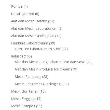
4
Pompa
4
products
0
Uncategorized
0
products
27
Alat dan Mesin Batako
27
products
2
Alat dan Mesin Laboratorium
2
products
32
Alat dan Mesin Marka Jalan
32
products
39
Furniture Laboratorium
39
products
37
Furniture Laboratorium Steel
37
products
105
Industri
105
products
20
Alat dan Mesin Pengolahan Bakso dan Sosis
20
products
19
Alat dan Mesin Produksi Ice Cream
19
products
28
Mesin Penepung
28
products
38
Mesin Pengemas (Packaging)
38
products
16
Mesin Bor Tanah
16
products
17
Mesin Fogging
17
products
11
Mesin Kompos
11