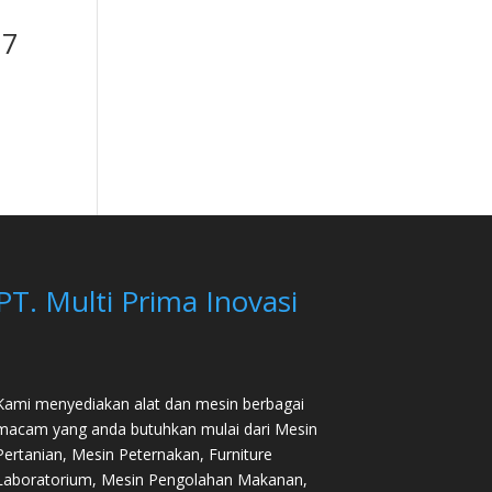
77
PT. Multi Prima Inovasi
Kami menyediakan alat dan mesin berbagai
macam yang anda butuhkan mulai dari
Mesin
Pertanian
,
Mesin Peternakan
,
Furniture
Laboratorium
, Mesin Pengolahan Makanan,