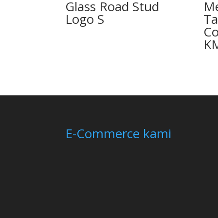
Glass Road Stud
Me
Logo S
Ta
Co
K
E-Commerce kami