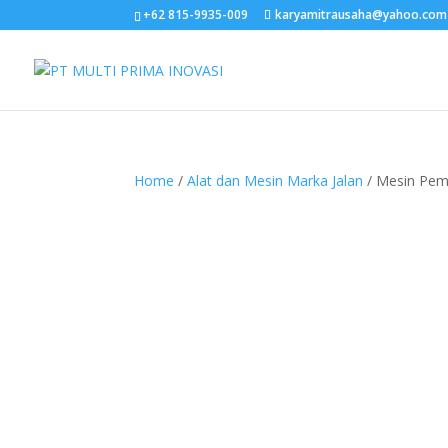
+62 815-9935-009
karyamitrausaha@yahoo.com
Home
/
Alat dan Mesin Marka Jalan
/ Mesin Pem