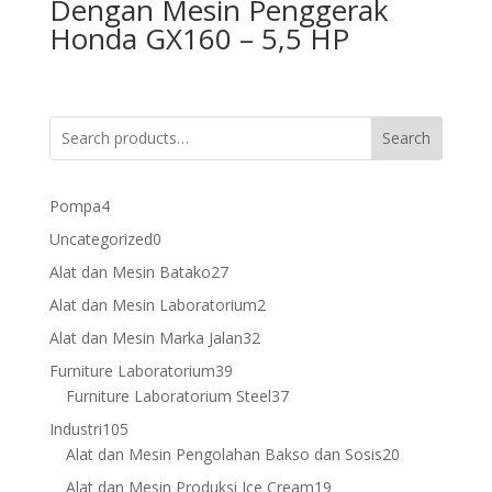
Dengan Mesin Penggerak
Honda GX160 – 5,5 HP
Search
4
Pompa
4
products
0
Uncategorized
0
products
27
Alat dan Mesin Batako
27
products
2
Alat dan Mesin Laboratorium
2
products
32
Alat dan Mesin Marka Jalan
32
products
39
Furniture Laboratorium
39
products
37
Furniture Laboratorium Steel
37
products
105
Industri
105
products
20
Alat dan Mesin Pengolahan Bakso dan Sosis
20
products
19
Alat dan Mesin Produksi Ice Cream
19