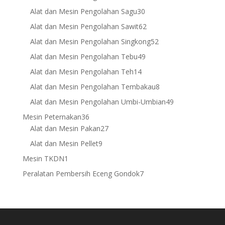
products
30
Alat dan Mesin Pengolahan Sagu
30
products
62
Alat dan Mesin Pengolahan Sawit
62
products
52
Alat dan Mesin Pengolahan Singkong
52
products
49
Alat dan Mesin Pengolahan Tebu
49
products
14
Alat dan Mesin Pengolahan Teh
14
products
8
Alat dan Mesin Pengolahan Tembakau
8
products
49
Alat dan Mesin Pengolahan Umbi-Umbian
49
products
36
Mesin Peternakan
36
products
27
Alat dan Mesin Pakan
27
products
9
Alat dan Mesin Pellet
9
products
1
Mesin TKDN
1
product
7
Peralatan Pembersih Eceng Gondok
7
products