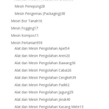
products
28
Mesin Penepung
28
products
38
Mesin Pengemas (Packaging)
38
products
16
Mesin Bor Tanah
16
products
17
Mesin Fogging
17
products
11
Mesin Kompos
11
products
959
Mesin Pertanian
959
products
54
Alat dan Mesin Pengolahan Apel
54
products
20
Alat dan Mesin Pengolahan Aren
20
products
36
Alat dan Mesin Pengolahan Bawang
36
products
26
Alat dan Mesin Pengolahan Cabai
26
products
39
Alat dan Mesin Pengolahan Cengkeh
39
products
62
Alat dan Mesin Pengolahan Padi
62
products
29
Alat dan Mesin Pengolahan Jagung
29
products
40
Alat dan Mesin Pengolahan Jeruk
40
products
13
Alat dan Mesin Pengolahan Kacang Mete
13