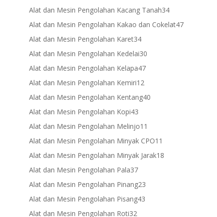
products
34
Alat dan Mesin Pengolahan Kacang Tanah
34
products
47
Alat dan Mesin Pengolahan Kakao dan Cokelat
47
products
34
Alat dan Mesin Pengolahan Karet
34
products
30
Alat dan Mesin Pengolahan Kedelai
30
products
47
Alat dan Mesin Pengolahan Kelapa
47
products
12
Alat dan Mesin Pengolahan Kemiri
12
products
40
Alat dan Mesin Pengolahan Kentang
40
products
43
Alat dan Mesin Pengolahan Kopi
43
products
11
Alat dan Mesin Pengolahan Melinjo
11
products
11
Alat dan Mesin Pengolahan Minyak CPO
11
products
18
Alat dan Mesin Pengolahan Minyak Jarak
18
products
37
Alat dan Mesin Pengolahan Pala
37
products
23
Alat dan Mesin Pengolahan Pinang
23
products
43
Alat dan Mesin Pengolahan Pisang
43
products
32
Alat dan Mesin Pengolahan Roti
32