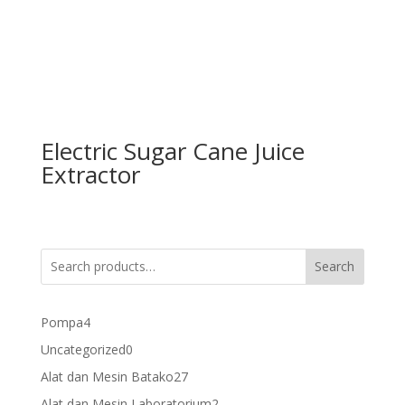
Electric Sugar Cane Juice
Extractor
Search
4
Pompa
4
products
0
Uncategorized
0
products
27
Alat dan Mesin Batako
27
products
2
Alat dan Mesin Laboratorium
2