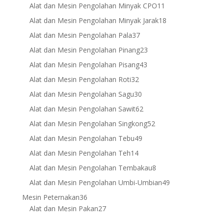
products
11
Alat dan Mesin Pengolahan Minyak CPO
11
products
18
Alat dan Mesin Pengolahan Minyak Jarak
18
products
37
Alat dan Mesin Pengolahan Pala
37
products
23
Alat dan Mesin Pengolahan Pinang
23
products
43
Alat dan Mesin Pengolahan Pisang
43
products
32
Alat dan Mesin Pengolahan Roti
32
products
30
Alat dan Mesin Pengolahan Sagu
30
products
62
Alat dan Mesin Pengolahan Sawit
62
products
52
Alat dan Mesin Pengolahan Singkong
52
products
49
Alat dan Mesin Pengolahan Tebu
49
products
14
Alat dan Mesin Pengolahan Teh
14
products
8
Alat dan Mesin Pengolahan Tembakau
8
products
49
Alat dan Mesin Pengolahan Umbi-Umbian
49
products
36
Mesin Peternakan
36
products
27
Alat dan Mesin Pakan
27
products