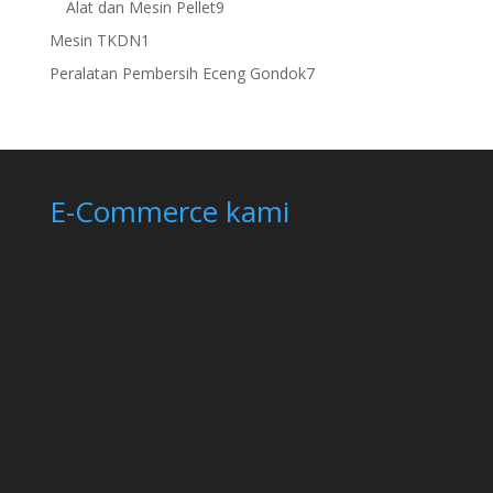
9
Alat dan Mesin Pellet
9
products
1
Mesin TKDN
1
product
7
Peralatan Pembersih Eceng Gondok
7
products
E-Commerce kami