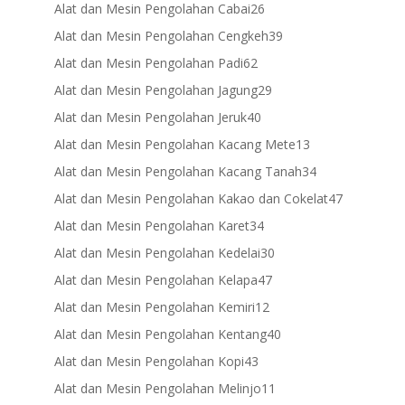
products
26
Alat dan Mesin Pengolahan Cabai
26
products
39
Alat dan Mesin Pengolahan Cengkeh
39
products
62
Alat dan Mesin Pengolahan Padi
62
products
29
Alat dan Mesin Pengolahan Jagung
29
products
40
Alat dan Mesin Pengolahan Jeruk
40
products
13
Alat dan Mesin Pengolahan Kacang Mete
13
products
34
Alat dan Mesin Pengolahan Kacang Tanah
34
products
47
Alat dan Mesin Pengolahan Kakao dan Cokelat
47
products
34
Alat dan Mesin Pengolahan Karet
34
products
30
Alat dan Mesin Pengolahan Kedelai
30
products
47
Alat dan Mesin Pengolahan Kelapa
47
products
12
Alat dan Mesin Pengolahan Kemiri
12
products
40
Alat dan Mesin Pengolahan Kentang
40
products
43
Alat dan Mesin Pengolahan Kopi
43
products
11
Alat dan Mesin Pengolahan Melinjo
11