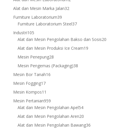
products
32
Alat dan Mesin Marka Jalan
32
products
39
Furniture Laboratorium
39
products
37
Furniture Laboratorium Steel
37
products
105
Industri
105
products
20
Alat dan Mesin Pengolahan Bakso dan Sosis
20
products
19
Alat dan Mesin Produksi Ice Cream
19
products
28
Mesin Penepung
28
products
38
Mesin Pengemas (Packaging)
38
products
16
Mesin Bor Tanah
16
products
17
Mesin Fogging
17
products
11
Mesin Kompos
11
products
959
Mesin Pertanian
959
products
54
Alat dan Mesin Pengolahan Apel
54
products
20
Alat dan Mesin Pengolahan Aren
20
products
36
Alat dan Mesin Pengolahan Bawang
36