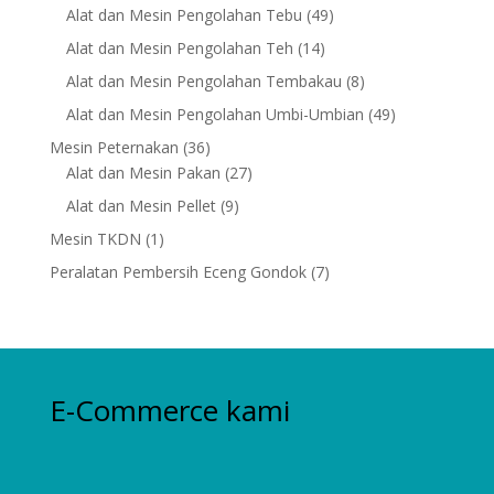
products
49
Alat dan Mesin Pengolahan Tebu
49
products
14
Alat dan Mesin Pengolahan Teh
14
products
8
Alat dan Mesin Pengolahan Tembakau
8
products
49
Alat dan Mesin Pengolahan Umbi-Umbian
49
products
36
Mesin Peternakan
36
products
27
Alat dan Mesin Pakan
27
products
9
Alat dan Mesin Pellet
9
products
1
Mesin TKDN
1
product
7
Peralatan Pembersih Eceng Gondok
7
products
E-Commerce kami