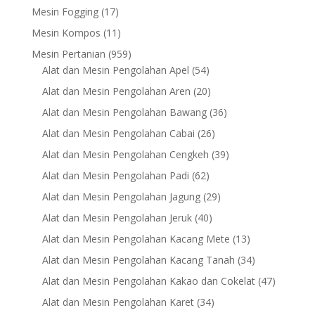
products
17
Mesin Fogging
17
products
11
Mesin Kompos
11
products
959
Mesin Pertanian
959
products
54
Alat dan Mesin Pengolahan Apel
54
products
20
Alat dan Mesin Pengolahan Aren
20
products
36
Alat dan Mesin Pengolahan Bawang
36
products
26
Alat dan Mesin Pengolahan Cabai
26
products
39
Alat dan Mesin Pengolahan Cengkeh
39
products
62
Alat dan Mesin Pengolahan Padi
62
products
29
Alat dan Mesin Pengolahan Jagung
29
products
40
Alat dan Mesin Pengolahan Jeruk
40
products
13
Alat dan Mesin Pengolahan Kacang Mete
13
products
34
Alat dan Mesin Pengolahan Kacang Tanah
34
products
47
Alat dan Mesin Pengolahan Kakao dan Cokelat
47
products
34
Alat dan Mesin Pengolahan Karet
34