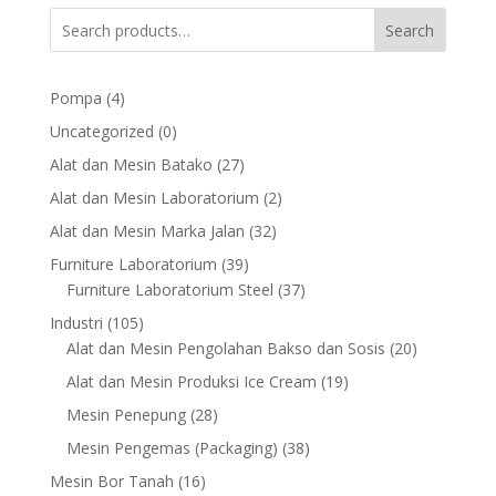
Search
4
Pompa
4
products
0
Uncategorized
0
products
27
Alat dan Mesin Batako
27
products
2
Alat dan Mesin Laboratorium
2
products
32
Alat dan Mesin Marka Jalan
32
products
39
Furniture Laboratorium
39
products
37
Furniture Laboratorium Steel
37
products
105
Industri
105
products
20
Alat dan Mesin Pengolahan Bakso dan Sosis
20
products
19
Alat dan Mesin Produksi Ice Cream
19
products
28
Mesin Penepung
28
products
38
Mesin Pengemas (Packaging)
38
products
16
Mesin Bor Tanah
16