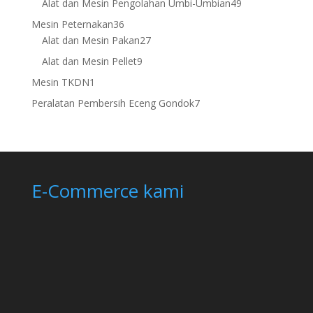
49
Alat dan Mesin Pengolahan Umbi-Umbian
49
products
36
Mesin Peternakan
36
products
27
Alat dan Mesin Pakan
27
products
9
Alat dan Mesin Pellet
9
products
1
Mesin TKDN
1
product
7
Peralatan Pembersih Eceng Gondok
7
products
E-Commerce kami