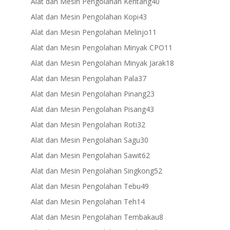
40
Alat dan Mesin Pengolahan Kentang
40
products
43
Alat dan Mesin Pengolahan Kopi
43
products
11
Alat dan Mesin Pengolahan Melinjo
11
products
11
Alat dan Mesin Pengolahan Minyak CPO
11
products
18
Alat dan Mesin Pengolahan Minyak Jarak
18
products
37
Alat dan Mesin Pengolahan Pala
37
products
23
Alat dan Mesin Pengolahan Pinang
23
products
43
Alat dan Mesin Pengolahan Pisang
43
products
32
Alat dan Mesin Pengolahan Roti
32
products
30
Alat dan Mesin Pengolahan Sagu
30
products
62
Alat dan Mesin Pengolahan Sawit
62
products
52
Alat dan Mesin Pengolahan Singkong
52
products
49
Alat dan Mesin Pengolahan Tebu
49
products
14
Alat dan Mesin Pengolahan Teh
14
products
8
Alat dan Mesin Pengolahan Tembakau
8
products