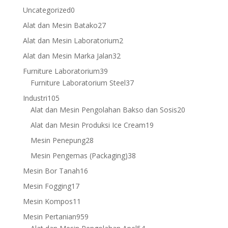
products
0
Uncategorized
0
products
27
Alat dan Mesin Batako
27
products
2
Alat dan Mesin Laboratorium
2
products
32
Alat dan Mesin Marka Jalan
32
products
39
Furniture Laboratorium
39
products
37
Furniture Laboratorium Steel
37
products
105
Industri
105
products
20
Alat dan Mesin Pengolahan Bakso dan Sosis
20
products
19
Alat dan Mesin Produksi Ice Cream
19
products
28
Mesin Penepung
28
products
38
Mesin Pengemas (Packaging)
38
products
16
Mesin Bor Tanah
16
products
17
Mesin Fogging
17
products
11
Mesin Kompos
11
products
959
Mesin Pertanian
959
products
54