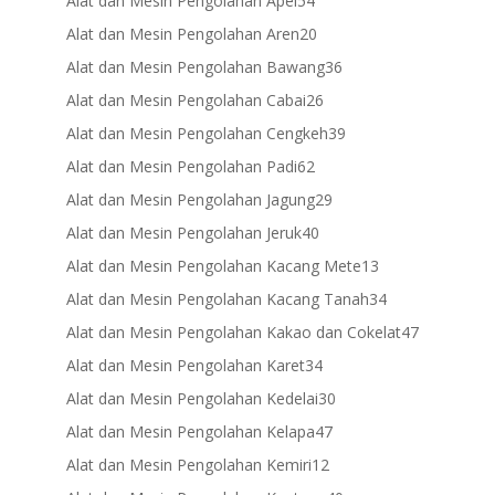
Alat dan Mesin Pengolahan Apel
54
products
20
Alat dan Mesin Pengolahan Aren
20
products
36
Alat dan Mesin Pengolahan Bawang
36
products
26
Alat dan Mesin Pengolahan Cabai
26
products
39
Alat dan Mesin Pengolahan Cengkeh
39
products
62
Alat dan Mesin Pengolahan Padi
62
products
29
Alat dan Mesin Pengolahan Jagung
29
products
40
Alat dan Mesin Pengolahan Jeruk
40
products
13
Alat dan Mesin Pengolahan Kacang Mete
13
products
34
Alat dan Mesin Pengolahan Kacang Tanah
34
products
47
Alat dan Mesin Pengolahan Kakao dan Cokelat
47
products
34
Alat dan Mesin Pengolahan Karet
34
products
30
Alat dan Mesin Pengolahan Kedelai
30
products
47
Alat dan Mesin Pengolahan Kelapa
47
products
12
Alat dan Mesin Pengolahan Kemiri
12
products