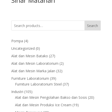
Sinar Matahari
Search
4
Pompa
4
products
0
Uncategorized
0
products
27
Alat dan Mesin Batako
27
products
2
Alat dan Mesin Laboratorium
2
products
32
Alat dan Mesin Marka Jalan
32
products
39
Furniture Laboratorium
39
products
37
Furniture Laboratorium Steel
37
products
105
Industri
105
products
20
Alat dan Mesin Pengolahan Bakso dan Sosis
20
products
19
Alat dan Mesin Produksi Ice Cream
19
products