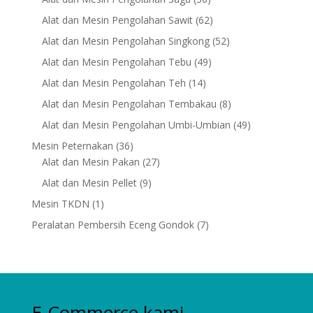
products
62
Alat dan Mesin Pengolahan Sawit
62
products
52
Alat dan Mesin Pengolahan Singkong
52
products
49
Alat dan Mesin Pengolahan Tebu
49
products
14
Alat dan Mesin Pengolahan Teh
14
products
8
Alat dan Mesin Pengolahan Tembakau
8
products
49
Alat dan Mesin Pengolahan Umbi-Umbian
49
products
36
Mesin Peternakan
36
products
27
Alat dan Mesin Pakan
27
products
9
Alat dan Mesin Pellet
9
products
1
Mesin TKDN
1
product
7
Peralatan Pembersih Eceng Gondok
7
products
E-Commerce kami