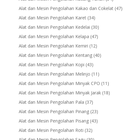
products
47
Alat dan Mesin Pengolahan Kakao dan Cokelat
47
products
34
Alat dan Mesin Pengolahan Karet
34
products
30
Alat dan Mesin Pengolahan Kedelai
30
products
47
Alat dan Mesin Pengolahan Kelapa
47
products
12
Alat dan Mesin Pengolahan Kemiri
12
products
40
Alat dan Mesin Pengolahan Kentang
40
products
43
Alat dan Mesin Pengolahan Kopi
43
products
11
Alat dan Mesin Pengolahan Melinjo
11
products
11
Alat dan Mesin Pengolahan Minyak CPO
11
products
18
Alat dan Mesin Pengolahan Minyak Jarak
18
products
37
Alat dan Mesin Pengolahan Pala
37
products
23
Alat dan Mesin Pengolahan Pinang
23
products
43
Alat dan Mesin Pengolahan Pisang
43
products
32
Alat dan Mesin Pengolahan Roti
32
products
30
Alat dan Mesin Pengolahan Sagu
30