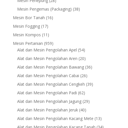
28
Mesin Penepung
28
products
38
Mesin Pengemas (Packaging)
38
products
16
Mesin Bor Tanah
16
products
17
Mesin Fogging
17
products
11
Mesin Kompos
11
products
959
Mesin Pertanian
959
products
54
Alat dan Mesin Pengolahan Apel
54
products
20
Alat dan Mesin Pengolahan Aren
20
products
36
Alat dan Mesin Pengolahan Bawang
36
products
26
Alat dan Mesin Pengolahan Cabai
26
products
39
Alat dan Mesin Pengolahan Cengkeh
39
products
62
Alat dan Mesin Pengolahan Padi
62
products
29
Alat dan Mesin Pengolahan Jagung
29
products
40
Alat dan Mesin Pengolahan Jeruk
40
products
13
Alat dan Mesin Pengolahan Kacang Mete
13
products
34
Alat dan Mesin Pengolahan Kacang Tanah
34