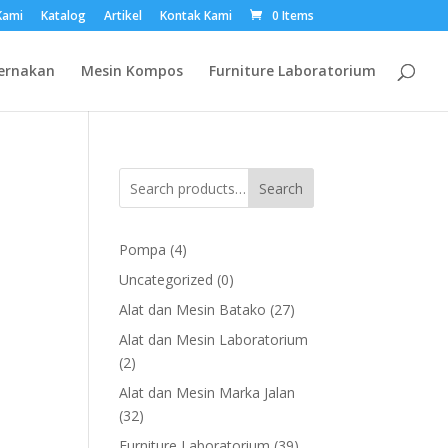
Kami
Katalog
Artikel
Kontak Kami
0 Items
ernakan
Mesin Kompos
Furniture Laboratorium
Search
4
Pompa
4
products
0
Uncategorized
0
products
27
Alat dan Mesin Batako
27
products
Alat dan Mesin Laboratorium
2
2
products
Alat dan Mesin Marka Jalan
32
32
products
39
Furniture Laboratorium
39