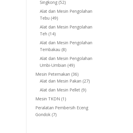
52
Singkong
52
products
Alat dan Mesin Pengolahan
49
Tebu
49
products
Alat dan Mesin Pengolahan
14
Teh
14
products
Alat dan Mesin Pengolahan
8
Tembakau
8
products
Alat dan Mesin Pengolahan
49
Umbi-Umbian
49
products
36
Mesin Peternakan
36
products
27
Alat dan Mesin Pakan
27
products
9
Alat dan Mesin Pellet
9
products
1
Mesin TKDN
1
product
Peralatan Pembersih Eceng
7
Gondok
7
products