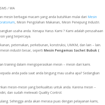
a SMS / WA
 dan mesin berbagai macam yang anda butuhkan mulai dari
Mesin
boratorium
, Mesin Pengolahan Makanan, Mesin Penepung Industri.
ngkan usaha anda. Kenapa Harus Kami ? Kami adalah perusahaan
esin yang terpercaya.
rikanan, peternakan, perkebunan, konstruksi, UMKM, dan lain – lain.
esin industri besar, seperti
Mesin Pengemas Sachet Bubuk (
n training dalam mengoperasikan mesin – mesin dari kami.
si kepada anda pada saat anda bingung mau usaha apa? Sedangkan
ikan mesin-mesin yang berkualitas untuk anda. Karena mesin –
diri, dan sudah melewati Quality Control.
ulang. Sehingga anda akan merasa puas dengan pelayanan kami,