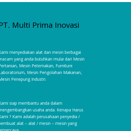
PT. Multi Prima Inovasi
Kami menyediakan alat dan mesin berbagai
macam yang anda butuhkan mulai dari
Mesin
Pertanian
,
Mesin Peternakan
,
Furniture
Laboratorium
, Mesin Pengolahan Makanan,
Mesin Penepung Industri.
Kami siap membantu anda dalam
mengembangkan usaha anda. Kenapa Harus
Kami ? Kami adalah perusahaan penyedia /
pembuat alat – alat / mesin – mesin yang
terpercaya.