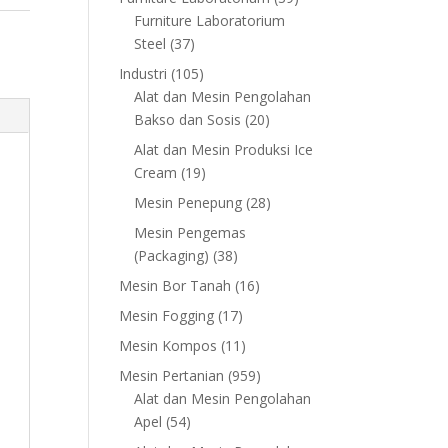
products
Furniture Laboratorium
37
Steel
37
products
105
Industri
105
products
Alat dan Mesin Pengolahan
20
Bakso dan Sosis
20
products
Alat dan Mesin Produksi Ice
19
Cream
19
products
28
Mesin Penepung
28
products
Mesin Pengemas
38
(Packaging)
38
products
16
Mesin Bor Tanah
16
products
17
Mesin Fogging
17
products
11
Mesin Kompos
11
products
959
Mesin Pertanian
959
products
Alat dan Mesin Pengolahan
54
Apel
54
products