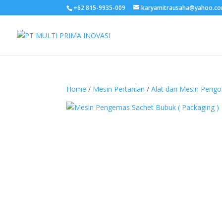
+62 815-9935-009
karyamitrausaha@yahoo.c
Home
/
Mesin Pertanian
/
Alat dan Mesin Peng