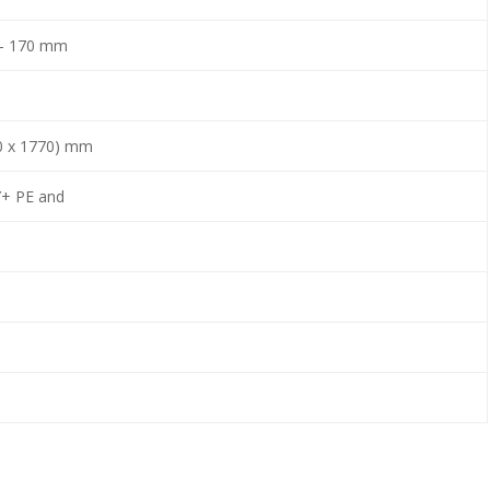
0 – 170 mm
00 x 1770) mm
Y+ PE and