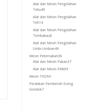
products
Alat dan Mesin Pengolahan
49
Tebu
49
products
Alat dan Mesin Pengolahan
14
Teh
14
products
Alat dan Mesin Pengolahan
8
Tembakau
8
products
Alat dan Mesin Pengolahan
49
Umbi-Umbian
49
products
36
Mesin Peternakan
36
products
27
Alat dan Mesin Pakan
27
products
9
Alat dan Mesin Pellet
9
products
1
Mesin TKDN
1
product
Peralatan Pembersih Eceng
7
Gondok
7
products