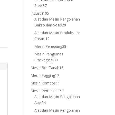
37
Steel
37
products
105
Industri
105
products
Alat dan Mesin Pengolahan
20
Bakso dan Sosis
20
products
Alat dan Mesin Produksi Ice
19
Cream
19
products
28
Mesin Penepung
28
products
Mesin Pengemas
38
(Packaging)
38
products
16
Mesin Bor Tanah
16
products
17
Mesin Fogging
17
products
11
Mesin Kompos
11
products
959
Mesin Pertanian
959
products
Alat dan Mesin Pengolahan
54
Apel
54
products
Alat dan Mesin Pengolahan