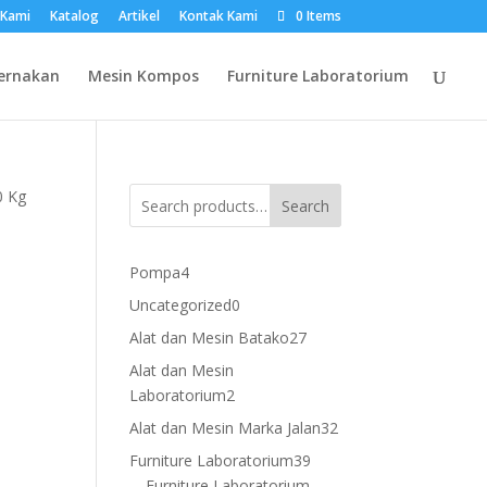
 Kami
Katalog
Artikel
Kontak Kami
0 Items
ernakan
Mesin Kompos
Furniture Laboratorium
0 Kg
Search
4
Pompa
4
products
0
Uncategorized
0
products
27
Alat dan Mesin Batako
27
products
Alat dan Mesin
2
Laboratorium
2
products
32
Alat dan Mesin Marka Jalan
32
products
39
Furniture Laboratorium
39
products
Furniture Laboratorium