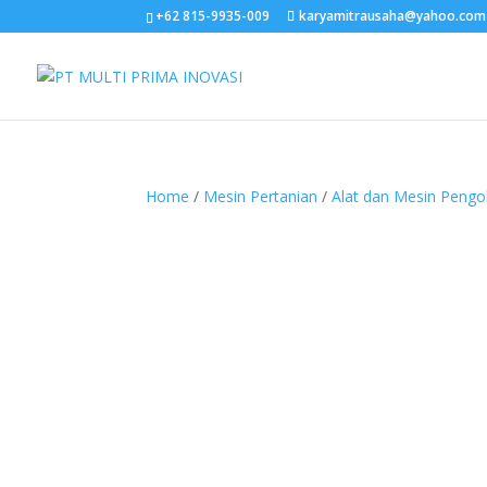
+62 815-9935-009
karyamitrausaha@yahoo.com
Home
/
Mesin Pertanian
/
Alat dan Mesin Peng