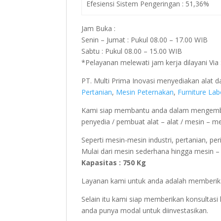
Efesiensi Sistem Pengeringan : 51,36%
Jam Buka :
Senin – Jumat : Pukul 08.00 – 17.00 WIB
Sabtu : Pukul 08.00 – 15.00 WIB
*Pelayanan melewati jam kerja dilayani Vi
PT. Multi Prima Inovasi menyediakan alat
Pertanian
,
Mesin Peternakan
,
Furniture La
Kami siap membantu anda dalam mengemba
penyedia / pembuat alat – alat / mesin – m
Seperti mesin-mesin industri, pertanian, pe
Mulai dari mesin sederhana hingga mesin – 
Kapasitas : 750 Kg
Layanan kami untuk anda adalah memberika
Selain itu kami siap memberikan konsulta
anda punya modal untuk diinvestasikan.