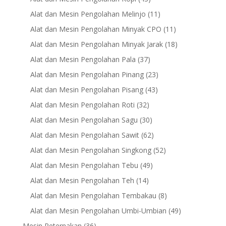
products
11
Alat dan Mesin Pengolahan Melinjo
11
products
11
Alat dan Mesin Pengolahan Minyak CPO
11
products
18
Alat dan Mesin Pengolahan Minyak Jarak
18
products
37
Alat dan Mesin Pengolahan Pala
37
products
23
Alat dan Mesin Pengolahan Pinang
23
products
43
Alat dan Mesin Pengolahan Pisang
43
products
32
Alat dan Mesin Pengolahan Roti
32
products
30
Alat dan Mesin Pengolahan Sagu
30
products
62
Alat dan Mesin Pengolahan Sawit
62
products
52
Alat dan Mesin Pengolahan Singkong
52
products
49
Alat dan Mesin Pengolahan Tebu
49
products
14
Alat dan Mesin Pengolahan Teh
14
products
8
Alat dan Mesin Pengolahan Tembakau
8
products
49
Alat dan Mesin Pengolahan Umbi-Umbian
49
products
36
Mesin Peternakan
36