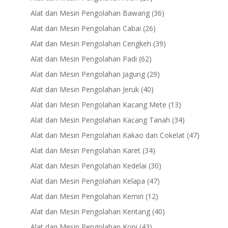
products
36
Alat dan Mesin Pengolahan Bawang
36
products
26
Alat dan Mesin Pengolahan Cabai
26
products
39
Alat dan Mesin Pengolahan Cengkeh
39
products
62
Alat dan Mesin Pengolahan Padi
62
products
29
Alat dan Mesin Pengolahan Jagung
29
products
40
Alat dan Mesin Pengolahan Jeruk
40
products
13
Alat dan Mesin Pengolahan Kacang Mete
13
products
34
Alat dan Mesin Pengolahan Kacang Tanah
34
products
47
Alat dan Mesin Pengolahan Kakao dan Cokelat
47
products
34
Alat dan Mesin Pengolahan Karet
34
products
30
Alat dan Mesin Pengolahan Kedelai
30
products
47
Alat dan Mesin Pengolahan Kelapa
47
products
12
Alat dan Mesin Pengolahan Kemiri
12
products
40
Alat dan Mesin Pengolahan Kentang
40
products
43
Alat dan Mesin Pengolahan Kopi
43