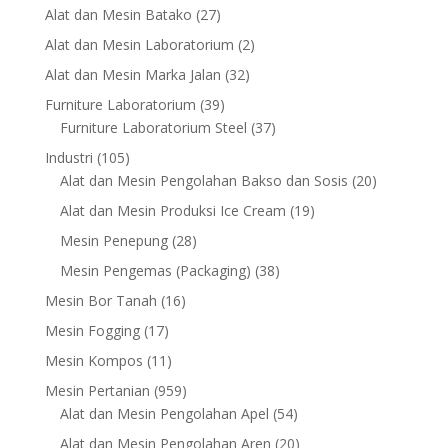
products
27
Alat dan Mesin Batako
27
products
2
Alat dan Mesin Laboratorium
2
products
32
Alat dan Mesin Marka Jalan
32
products
39
Furniture Laboratorium
39
products
37
Furniture Laboratorium Steel
37
products
105
Industri
105
products
20
Alat dan Mesin Pengolahan Bakso dan Sosis
20
products
19
Alat dan Mesin Produksi Ice Cream
19
products
28
Mesin Penepung
28
products
38
Mesin Pengemas (Packaging)
38
products
16
Mesin Bor Tanah
16
products
17
Mesin Fogging
17
products
11
Mesin Kompos
11
products
959
Mesin Pertanian
959
products
54
Alat dan Mesin Pengolahan Apel
54
products
20
Alat dan Mesin Pengolahan Aren
20