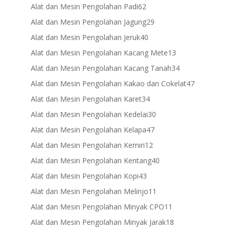
products
62
Alat dan Mesin Pengolahan Padi
62
products
29
Alat dan Mesin Pengolahan Jagung
29
products
40
Alat dan Mesin Pengolahan Jeruk
40
products
13
Alat dan Mesin Pengolahan Kacang Mete
13
products
34
Alat dan Mesin Pengolahan Kacang Tanah
34
products
47
Alat dan Mesin Pengolahan Kakao dan Cokelat
47
products
34
Alat dan Mesin Pengolahan Karet
34
products
30
Alat dan Mesin Pengolahan Kedelai
30
products
47
Alat dan Mesin Pengolahan Kelapa
47
products
12
Alat dan Mesin Pengolahan Kemiri
12
products
40
Alat dan Mesin Pengolahan Kentang
40
products
43
Alat dan Mesin Pengolahan Kopi
43
products
11
Alat dan Mesin Pengolahan Melinjo
11
products
11
Alat dan Mesin Pengolahan Minyak CPO
11
products
18
Alat dan Mesin Pengolahan Minyak Jarak
18