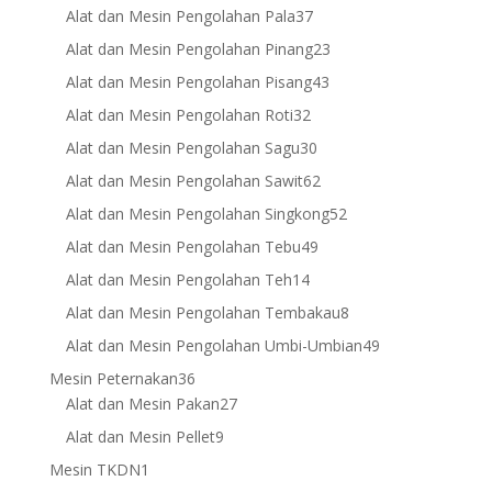
products
37
Alat dan Mesin Pengolahan Pala
37
products
23
Alat dan Mesin Pengolahan Pinang
23
products
43
Alat dan Mesin Pengolahan Pisang
43
products
32
Alat dan Mesin Pengolahan Roti
32
products
30
Alat dan Mesin Pengolahan Sagu
30
products
62
Alat dan Mesin Pengolahan Sawit
62
products
52
Alat dan Mesin Pengolahan Singkong
52
products
49
Alat dan Mesin Pengolahan Tebu
49
products
14
Alat dan Mesin Pengolahan Teh
14
products
8
Alat dan Mesin Pengolahan Tembakau
8
products
49
Alat dan Mesin Pengolahan Umbi-Umbian
49
products
36
Mesin Peternakan
36
products
27
Alat dan Mesin Pakan
27
products
9
Alat dan Mesin Pellet
9
products
1
Mesin TKDN
1