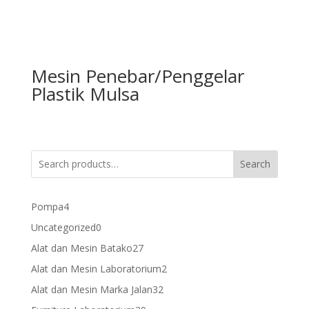
Mesin Penebar/Penggelar
Plastik Mulsa
Search
4
Pompa
4
products
0
Uncategorized
0
products
27
Alat dan Mesin Batako
27
products
2
Alat dan Mesin Laboratorium
2
products
32
Alat dan Mesin Marka Jalan
32
products