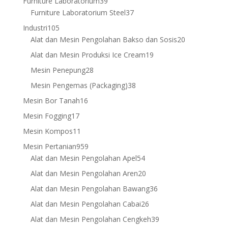
39
Furniture Laboratorium
39
products
37
Furniture Laboratorium Steel
37
products
105
Industri
105
products
20
Alat dan Mesin Pengolahan Bakso dan Sosis
20
products
19
Alat dan Mesin Produksi Ice Cream
19
products
28
Mesin Penepung
28
products
38
Mesin Pengemas (Packaging)
38
products
16
Mesin Bor Tanah
16
products
17
Mesin Fogging
17
products
11
Mesin Kompos
11
products
959
Mesin Pertanian
959
products
54
Alat dan Mesin Pengolahan Apel
54
products
20
Alat dan Mesin Pengolahan Aren
20
products
36
Alat dan Mesin Pengolahan Bawang
36
products
26
Alat dan Mesin Pengolahan Cabai
26
products
39
Alat dan Mesin Pengolahan Cengkeh
39