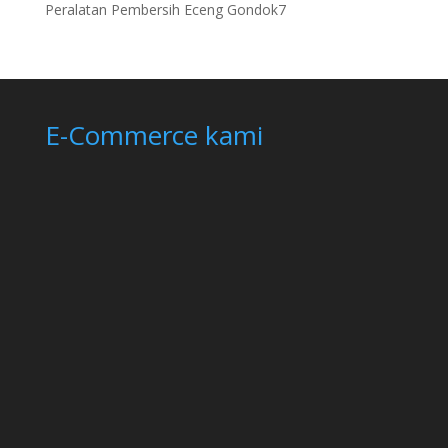
product
7
Peralatan Pembersih Eceng Gondok
7
products
E-Commerce kami