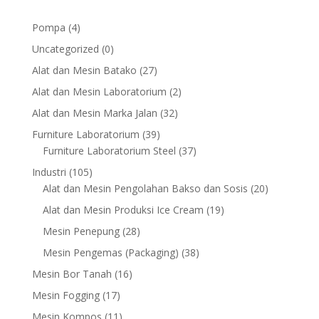
4
Pompa
4
products
0
Uncategorized
0
products
27
Alat dan Mesin Batako
27
products
2
Alat dan Mesin Laboratorium
2
products
32
Alat dan Mesin Marka Jalan
32
products
39
Furniture Laboratorium
39
products
37
Furniture Laboratorium Steel
37
products
105
Industri
105
products
20
Alat dan Mesin Pengolahan Bakso dan Sosis
20
products
19
Alat dan Mesin Produksi Ice Cream
19
products
28
Mesin Penepung
28
products
38
Mesin Pengemas (Packaging)
38
products
16
Mesin Bor Tanah
16
products
17
Mesin Fogging
17
products
11
Mesin Kompos
11