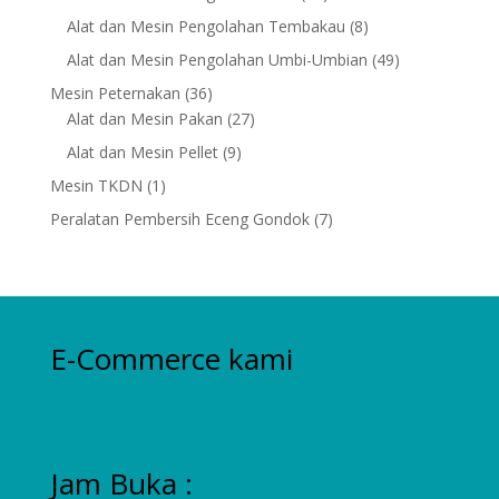
products
8
Alat dan Mesin Pengolahan Tembakau
8
products
49
Alat dan Mesin Pengolahan Umbi-Umbian
49
products
36
Mesin Peternakan
36
products
27
Alat dan Mesin Pakan
27
products
9
Alat dan Mesin Pellet
9
products
1
Mesin TKDN
1
product
7
Peralatan Pembersih Eceng Gondok
7
products
E-Commerce kami
Jam Buka :