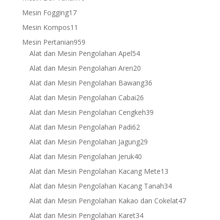
products
17
Mesin Fogging
17
products
11
Mesin Kompos
11
products
959
Mesin Pertanian
959
products
54
Alat dan Mesin Pengolahan Apel
54
products
20
Alat dan Mesin Pengolahan Aren
20
products
36
Alat dan Mesin Pengolahan Bawang
36
products
26
Alat dan Mesin Pengolahan Cabai
26
products
39
Alat dan Mesin Pengolahan Cengkeh
39
products
62
Alat dan Mesin Pengolahan Padi
62
products
29
Alat dan Mesin Pengolahan Jagung
29
products
40
Alat dan Mesin Pengolahan Jeruk
40
products
13
Alat dan Mesin Pengolahan Kacang Mete
13
products
34
Alat dan Mesin Pengolahan Kacang Tanah
34
products
47
Alat dan Mesin Pengolahan Kakao dan Cokelat
47
products
34
Alat dan Mesin Pengolahan Karet
34