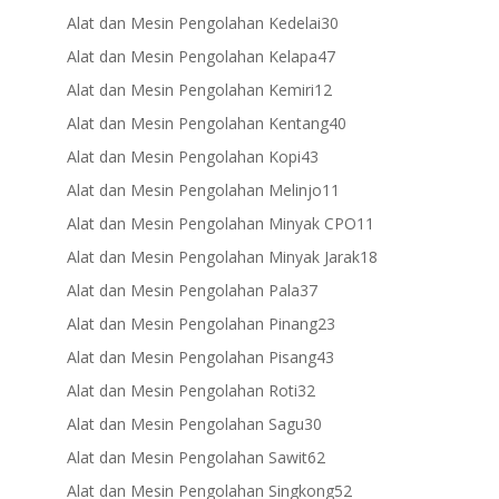
products
30
Alat dan Mesin Pengolahan Kedelai
30
products
47
Alat dan Mesin Pengolahan Kelapa
47
products
12
Alat dan Mesin Pengolahan Kemiri
12
products
40
Alat dan Mesin Pengolahan Kentang
40
products
43
Alat dan Mesin Pengolahan Kopi
43
products
11
Alat dan Mesin Pengolahan Melinjo
11
products
11
Alat dan Mesin Pengolahan Minyak CPO
11
products
18
Alat dan Mesin Pengolahan Minyak Jarak
18
products
37
Alat dan Mesin Pengolahan Pala
37
products
23
Alat dan Mesin Pengolahan Pinang
23
products
43
Alat dan Mesin Pengolahan Pisang
43
products
32
Alat dan Mesin Pengolahan Roti
32
products
30
Alat dan Mesin Pengolahan Sagu
30
products
62
Alat dan Mesin Pengolahan Sawit
62
products
52
Alat dan Mesin Pengolahan Singkong
52