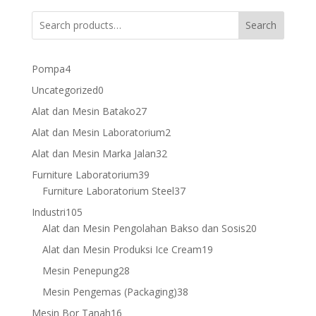
Search
4
Pompa
4
products
0
Uncategorized
0
products
27
Alat dan Mesin Batako
27
products
2
Alat dan Mesin Laboratorium
2
products
32
Alat dan Mesin Marka Jalan
32
products
39
Furniture Laboratorium
39
products
37
Furniture Laboratorium Steel
37
products
105
Industri
105
products
20
Alat dan Mesin Pengolahan Bakso dan Sosis
20
products
19
Alat dan Mesin Produksi Ice Cream
19
products
28
Mesin Penepung
28
products
38
Mesin Pengemas (Packaging)
38
products
16
Mesin Bor Tanah
16