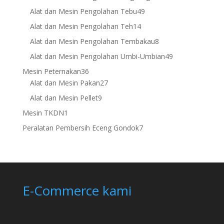
products
49
Alat dan Mesin Pengolahan Tebu
49
products
14
Alat dan Mesin Pengolahan Teh
14
products
8
Alat dan Mesin Pengolahan Tembakau
8
products
49
Alat dan Mesin Pengolahan Umbi-Umbian
49
products
36
Mesin Peternakan
36
products
27
Alat dan Mesin Pakan
27
products
9
Alat dan Mesin Pellet
9
products
1
Mesin TKDN
1
product
7
Peralatan Pembersih Eceng Gondok
7
products
E-Commerce kami