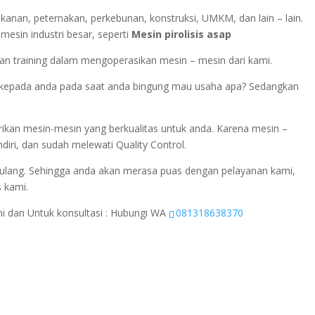
rikanan, peternakan, perkebunan, konstruksi, UMKM, dan lain – lain.
esin industri besar, seperti
Mesin pirolisis asap
n training dalam mengoperasikan mesin – mesin dari kami.
si kepada anda pada saat anda bingung mau usaha apa? Sedangkan
ikan mesin-mesin yang berkualitas untuk anda. Karena mesin –
diri, dan sudah melewati Quality Control.
ulang. Sehingga anda akan merasa puas dengan pelayanan kami,
s kami.
ini dan Untuk konsultasi : Hubungi WA
081318638370