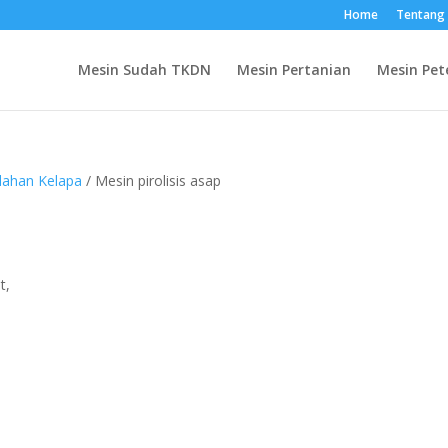
Home
Tentang
Mesin Sudah TKDN
Mesin Pertanian
Mesin Pet
lahan Kelapa
/ Mesin pirolisis asap
t,