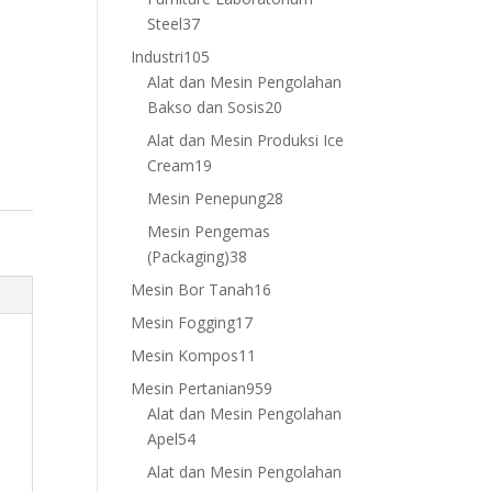
37
Steel
37
products
105
Industri
105
products
Alat dan Mesin Pengolahan
20
Bakso dan Sosis
20
products
Alat dan Mesin Produksi Ice
19
Cream
19
products
28
Mesin Penepung
28
products
Mesin Pengemas
38
(Packaging)
38
products
16
Mesin Bor Tanah
16
products
17
Mesin Fogging
17
products
11
Mesin Kompos
11
products
959
Mesin Pertanian
959
products
Alat dan Mesin Pengolahan
54
Apel
54
products
Alat dan Mesin Pengolahan