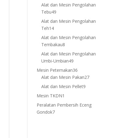
products
Alat dan Mesin Pengolahan
49
Tebu
49
products
Alat dan Mesin Pengolahan
14
Teh
14
products
Alat dan Mesin Pengolahan
8
Tembakau
8
products
Alat dan Mesin Pengolahan
49
Umbi-Umbian
49
products
36
Mesin Peternakan
36
products
27
Alat dan Mesin Pakan
27
products
9
Alat dan Mesin Pellet
9
products
1
Mesin TKDN
1
product
Peralatan Pembersih Eceng
7
Gondok
7
products