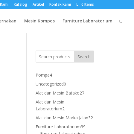
 Kami
Katalog
Artikel
Kontak Kami
0 Items
ernakan
Mesin Kompos
Furniture Laboratorium
Search
4
Pompa
4
products
0
Uncategorized
0
products
27
Alat dan Mesin Batako
27
products
Alat dan Mesin
2
Laboratorium
2
products
32
Alat dan Mesin Marka Jalan
32
products
39
Furniture Laboratorium
39
products
Furniture Laboratorium