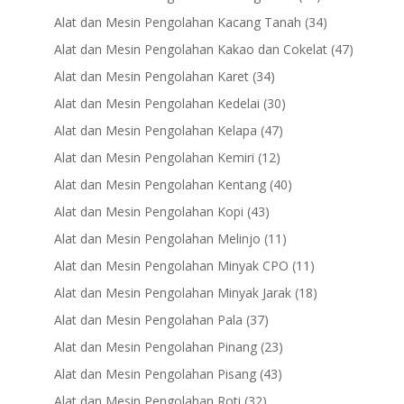
products
34
Alat dan Mesin Pengolahan Kacang Tanah
34
products
47
Alat dan Mesin Pengolahan Kakao dan Cokelat
47
products
34
Alat dan Mesin Pengolahan Karet
34
products
30
Alat dan Mesin Pengolahan Kedelai
30
products
47
Alat dan Mesin Pengolahan Kelapa
47
products
12
Alat dan Mesin Pengolahan Kemiri
12
products
40
Alat dan Mesin Pengolahan Kentang
40
products
43
Alat dan Mesin Pengolahan Kopi
43
products
11
Alat dan Mesin Pengolahan Melinjo
11
products
11
Alat dan Mesin Pengolahan Minyak CPO
11
products
18
Alat dan Mesin Pengolahan Minyak Jarak
18
products
37
Alat dan Mesin Pengolahan Pala
37
products
23
Alat dan Mesin Pengolahan Pinang
23
products
43
Alat dan Mesin Pengolahan Pisang
43
products
32
Alat dan Mesin Pengolahan Roti
32