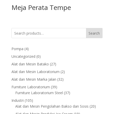
Meja Perata Tempe
Search
4
Pompa
4
products
0
Uncategorized
0
products
27
Alat dan Mesin Batako
27
products
2
Alat dan Mesin Laboratorium
2
products
32
Alat dan Mesin Marka Jalan
32
products
39
Furniture Laboratorium
39
products
37
Furniture Laboratorium Steel
37
products
105
Industri
105
products
20
Alat dan Mesin Pengolahan Bakso dan Sosis
20
products
19
Alat dan Mesin Produksi Ice Cream
19