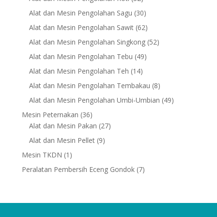
products
30
Alat dan Mesin Pengolahan Sagu
30
products
62
Alat dan Mesin Pengolahan Sawit
62
products
52
Alat dan Mesin Pengolahan Singkong
52
products
49
Alat dan Mesin Pengolahan Tebu
49
products
14
Alat dan Mesin Pengolahan Teh
14
products
8
Alat dan Mesin Pengolahan Tembakau
8
products
49
Alat dan Mesin Pengolahan Umbi-Umbian
49
products
36
Mesin Peternakan
36
products
27
Alat dan Mesin Pakan
27
products
9
Alat dan Mesin Pellet
9
products
1
Mesin TKDN
1
product
7
Peralatan Pembersih Eceng Gondok
7
products