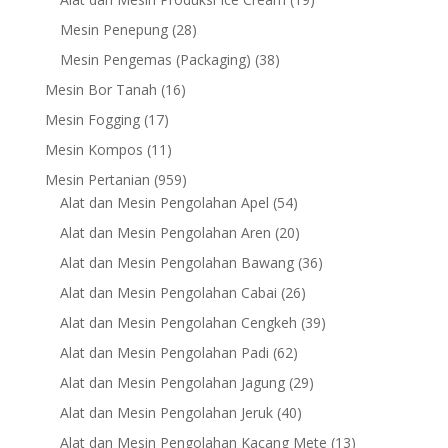
products
28
Mesin Penepung
28
products
38
Mesin Pengemas (Packaging)
38
products
16
Mesin Bor Tanah
16
products
17
Mesin Fogging
17
products
11
Mesin Kompos
11
products
959
Mesin Pertanian
959
products
54
Alat dan Mesin Pengolahan Apel
54
products
20
Alat dan Mesin Pengolahan Aren
20
products
36
Alat dan Mesin Pengolahan Bawang
36
products
26
Alat dan Mesin Pengolahan Cabai
26
products
39
Alat dan Mesin Pengolahan Cengkeh
39
products
62
Alat dan Mesin Pengolahan Padi
62
products
29
Alat dan Mesin Pengolahan Jagung
29
products
40
Alat dan Mesin Pengolahan Jeruk
40
products
13
Alat dan Mesin Pengolahan Kacang Mete
13