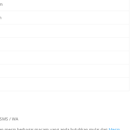
mm
m
a SMS / WA
 dan mesin berbagai macam yang anda butuhkan mulai dari
Mesin