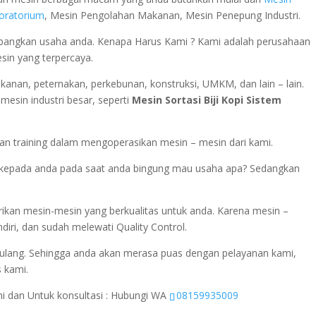
boratorium
, Mesin Pengolahan Makanan, Mesin Penepung Industri.
ngkan usaha anda. Kenapa Harus Kami ? Kami adalah perusahaan
esin yang terpercaya.
rikanan, peternakan, perkebunan, konstruksi, UMKM, dan lain – lain.
esin industri besar, seperti
Mesin Sortasi Biji Kopi Sistem
n training dalam mengoperasikan mesin – mesin dari kami.
si kepada anda pada saat anda bingung mau usaha apa? Sedangkan
ikan mesin-mesin yang berkualitas untuk anda. Karena mesin –
diri, dan sudah melewati Quality Control.
ulang. Sehingga anda akan merasa puas dengan pelayanan kami,
s kami.
ini dan Untuk konsultasi : Hubungi WA
08159935009