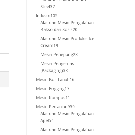
37
Steel
37
products
105
Industri
105
products
Alat dan Mesin Pengolahan
20
Bakso dan Sosis
20
products
Alat dan Mesin Produksi Ice
19
Cream
19
products
28
Mesin Penepung
28
products
Mesin Pengemas
38
(Packaging)
38
products
16
Mesin Bor Tanah
16
products
17
Mesin Fogging
17
products
11
Mesin Kompos
11
products
959
Mesin Pertanian
959
products
Alat dan Mesin Pengolahan
54
Apel
54
products
Alat dan Mesin Pengolahan