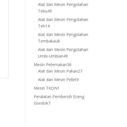
products
Alat dan Mesin Pengolahan
49
Tebu
49
products
Alat dan Mesin Pengolahan
14
Teh
14
products
Alat dan Mesin Pengolahan
8
Tembakau
8
products
Alat dan Mesin Pengolahan
49
Umbi-Umbian
49
products
36
Mesin Peternakan
36
products
27
Alat dan Mesin Pakan
27
products
9
Alat dan Mesin Pellet
9
products
1
Mesin TKDN
1
product
Peralatan Pembersih Eceng
7
Gondok
7
products