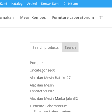
 Kami
Katalog
Artikel
Kontak Kami
0 Items
ernakan
Mesin Kompos
Furniture Laboratorium
Search
4
Pompa
4
products
0
Uncategorized
0
products
27
Alat dan Mesin Batako
27
products
Alat dan Mesin
2
Laboratorium
2
products
32
Alat dan Mesin Marka Jalan
32
products
39
Furniture Laboratorium
39
products
Furniture Laboratorium