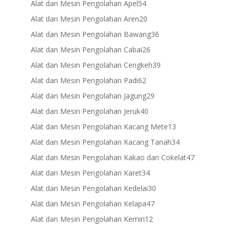
products
54
Alat dan Mesin Pengolahan Apel
54
products
20
Alat dan Mesin Pengolahan Aren
20
products
36
Alat dan Mesin Pengolahan Bawang
36
products
26
Alat dan Mesin Pengolahan Cabai
26
products
39
Alat dan Mesin Pengolahan Cengkeh
39
products
62
Alat dan Mesin Pengolahan Padi
62
products
29
Alat dan Mesin Pengolahan Jagung
29
products
40
Alat dan Mesin Pengolahan Jeruk
40
products
13
Alat dan Mesin Pengolahan Kacang Mete
13
products
34
Alat dan Mesin Pengolahan Kacang Tanah
34
products
47
Alat dan Mesin Pengolahan Kakao dan Cokelat
47
products
34
Alat dan Mesin Pengolahan Karet
34
products
30
Alat dan Mesin Pengolahan Kedelai
30
products
47
Alat dan Mesin Pengolahan Kelapa
47
products
12
Alat dan Mesin Pengolahan Kemiri
12