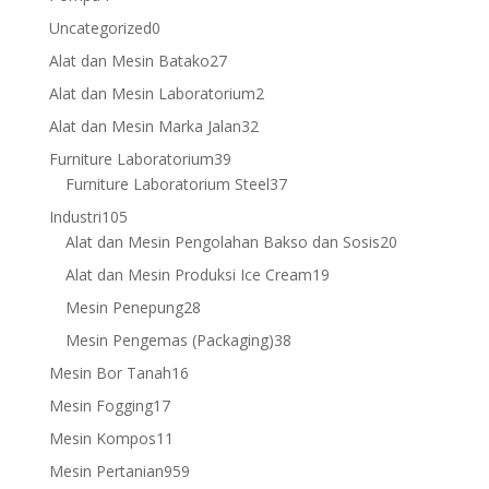
products
0
Uncategorized
0
products
27
Alat dan Mesin Batako
27
products
2
Alat dan Mesin Laboratorium
2
products
32
Alat dan Mesin Marka Jalan
32
products
39
Furniture Laboratorium
39
products
37
Furniture Laboratorium Steel
37
products
105
Industri
105
products
20
Alat dan Mesin Pengolahan Bakso dan Sosis
20
products
19
Alat dan Mesin Produksi Ice Cream
19
products
28
Mesin Penepung
28
products
38
Mesin Pengemas (Packaging)
38
products
16
Mesin Bor Tanah
16
products
17
Mesin Fogging
17
products
11
Mesin Kompos
11
products
959
Mesin Pertanian
959