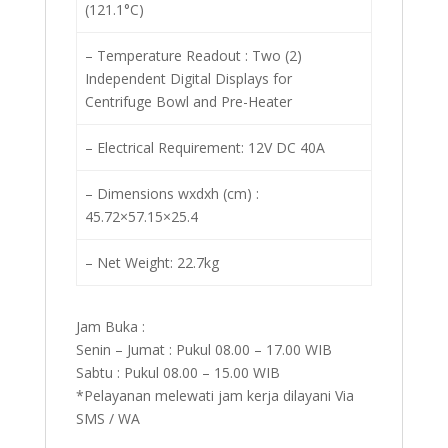
(121.1°C)
– Temperature Readout : Two (2)
Independent Digital Displays for
Centrifuge Bowl and Pre-Heater
– Electrical Requirement: 12V DC 40A
– Dimensions wxdxh (cm) :
45.72×57.15×25.4
– Net Weight: 22.7kg
Jam Buka :
Senin – Jumat : Pukul 08.00 – 17.00 WIB
Sabtu : Pukul 08.00 – 15.00 WIB
*Pelayanan melewati jam kerja dilayani Via
SMS / WA