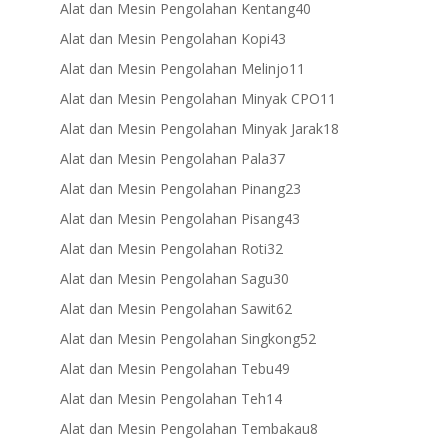
products
40
Alat dan Mesin Pengolahan Kentang
40
products
43
Alat dan Mesin Pengolahan Kopi
43
products
11
Alat dan Mesin Pengolahan Melinjo
11
products
11
Alat dan Mesin Pengolahan Minyak CPO
11
products
18
Alat dan Mesin Pengolahan Minyak Jarak
18
products
37
Alat dan Mesin Pengolahan Pala
37
products
23
Alat dan Mesin Pengolahan Pinang
23
products
43
Alat dan Mesin Pengolahan Pisang
43
products
32
Alat dan Mesin Pengolahan Roti
32
products
30
Alat dan Mesin Pengolahan Sagu
30
products
62
Alat dan Mesin Pengolahan Sawit
62
products
52
Alat dan Mesin Pengolahan Singkong
52
products
49
Alat dan Mesin Pengolahan Tebu
49
products
14
Alat dan Mesin Pengolahan Teh
14
products
8
Alat dan Mesin Pengolahan Tembakau
8