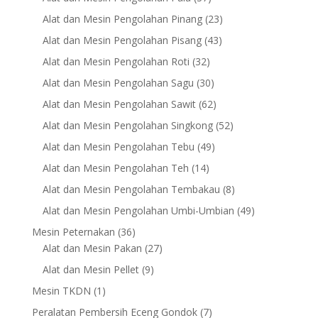
products
23
Alat dan Mesin Pengolahan Pinang
23
products
43
Alat dan Mesin Pengolahan Pisang
43
products
32
Alat dan Mesin Pengolahan Roti
32
products
30
Alat dan Mesin Pengolahan Sagu
30
products
62
Alat dan Mesin Pengolahan Sawit
62
products
52
Alat dan Mesin Pengolahan Singkong
52
products
49
Alat dan Mesin Pengolahan Tebu
49
products
14
Alat dan Mesin Pengolahan Teh
14
products
8
Alat dan Mesin Pengolahan Tembakau
8
products
49
Alat dan Mesin Pengolahan Umbi-Umbian
49
products
36
Mesin Peternakan
36
products
27
Alat dan Mesin Pakan
27
products
9
Alat dan Mesin Pellet
9
products
1
Mesin TKDN
1
product
7
Peralatan Pembersih Eceng Gondok
7