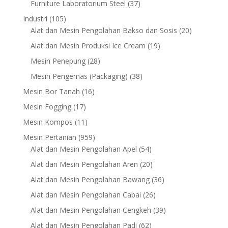
products
37
Furniture Laboratorium Steel
37
products
105
Industri
105
products
20
Alat dan Mesin Pengolahan Bakso dan Sosis
20
products
19
Alat dan Mesin Produksi Ice Cream
19
products
28
Mesin Penepung
28
products
38
Mesin Pengemas (Packaging)
38
products
16
Mesin Bor Tanah
16
products
17
Mesin Fogging
17
products
11
Mesin Kompos
11
products
959
Mesin Pertanian
959
products
54
Alat dan Mesin Pengolahan Apel
54
products
20
Alat dan Mesin Pengolahan Aren
20
products
36
Alat dan Mesin Pengolahan Bawang
36
products
26
Alat dan Mesin Pengolahan Cabai
26
products
39
Alat dan Mesin Pengolahan Cengkeh
39
products
62
Alat dan Mesin Pengolahan Padi
62