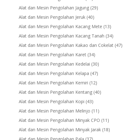
products
29
Alat dan Mesin Pengolahan Jagung
29
products
40
Alat dan Mesin Pengolahan Jeruk
40
products
13
Alat dan Mesin Pengolahan Kacang Mete
13
products
34
Alat dan Mesin Pengolahan Kacang Tanah
34
products
47
Alat dan Mesin Pengolahan Kakao dan Cokelat
47
products
34
Alat dan Mesin Pengolahan Karet
34
products
30
Alat dan Mesin Pengolahan Kedelai
30
products
47
Alat dan Mesin Pengolahan Kelapa
47
products
12
Alat dan Mesin Pengolahan Kemiri
12
products
40
Alat dan Mesin Pengolahan Kentang
40
products
43
Alat dan Mesin Pengolahan Kopi
43
products
11
Alat dan Mesin Pengolahan Melinjo
11
products
11
Alat dan Mesin Pengolahan Minyak CPO
11
products
18
Alat dan Mesin Pengolahan Minyak Jarak
18
products
37
Alat dan Mesin Pengolahan Pala
37