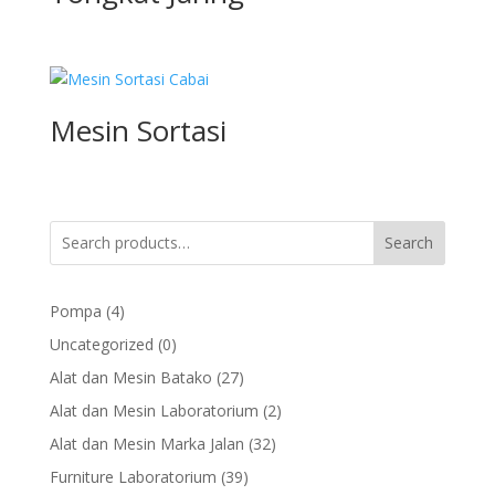
Mesin Sortasi
Search
4
Pompa
4
products
0
Uncategorized
0
products
27
Alat dan Mesin Batako
27
products
2
Alat dan Mesin Laboratorium
2
products
32
Alat dan Mesin Marka Jalan
32
products
39
Furniture Laboratorium
39