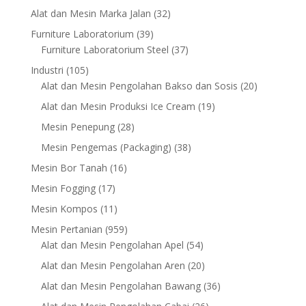
products
32
Alat dan Mesin Marka Jalan
32
products
39
Furniture Laboratorium
39
products
37
Furniture Laboratorium Steel
37
products
105
Industri
105
products
20
Alat dan Mesin Pengolahan Bakso dan Sosis
20
products
19
Alat dan Mesin Produksi Ice Cream
19
products
28
Mesin Penepung
28
products
38
Mesin Pengemas (Packaging)
38
products
16
Mesin Bor Tanah
16
products
17
Mesin Fogging
17
products
11
Mesin Kompos
11
products
959
Mesin Pertanian
959
products
54
Alat dan Mesin Pengolahan Apel
54
products
20
Alat dan Mesin Pengolahan Aren
20
products
36
Alat dan Mesin Pengolahan Bawang
36
products
26