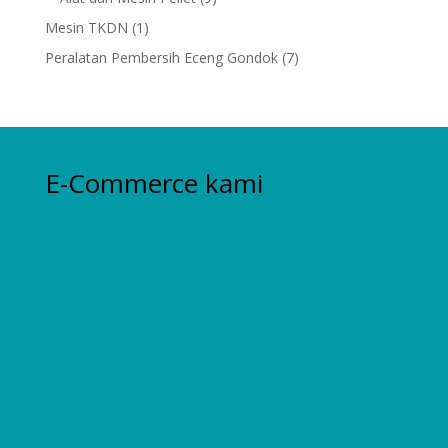
products
1
Mesin TKDN
1
product
7
Peralatan Pembersih Eceng Gondok
7
products
E-Commerce kami