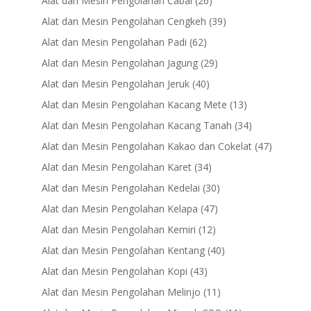
Alat dan Mesin Pengolahan Cabai
26
products
39
Alat dan Mesin Pengolahan Cengkeh
39
products
62
Alat dan Mesin Pengolahan Padi
62
products
29
Alat dan Mesin Pengolahan Jagung
29
products
40
Alat dan Mesin Pengolahan Jeruk
40
products
13
Alat dan Mesin Pengolahan Kacang Mete
13
products
34
Alat dan Mesin Pengolahan Kacang Tanah
34
products
47
Alat dan Mesin Pengolahan Kakao dan Cokelat
47
products
34
Alat dan Mesin Pengolahan Karet
34
products
30
Alat dan Mesin Pengolahan Kedelai
30
products
47
Alat dan Mesin Pengolahan Kelapa
47
products
12
Alat dan Mesin Pengolahan Kemiri
12
products
40
Alat dan Mesin Pengolahan Kentang
40
products
43
Alat dan Mesin Pengolahan Kopi
43
products
11
Alat dan Mesin Pengolahan Melinjo
11
products