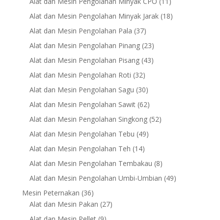
11
Alat dan Mesin Pengolahan Minyak CPO
11
products
18
Alat dan Mesin Pengolahan Minyak Jarak
18
products
37
Alat dan Mesin Pengolahan Pala
37
products
23
Alat dan Mesin Pengolahan Pinang
23
products
43
Alat dan Mesin Pengolahan Pisang
43
products
32
Alat dan Mesin Pengolahan Roti
32
products
30
Alat dan Mesin Pengolahan Sagu
30
products
62
Alat dan Mesin Pengolahan Sawit
62
products
52
Alat dan Mesin Pengolahan Singkong
52
products
49
Alat dan Mesin Pengolahan Tebu
49
products
14
Alat dan Mesin Pengolahan Teh
14
products
8
Alat dan Mesin Pengolahan Tembakau
8
products
49
Alat dan Mesin Pengolahan Umbi-Umbian
49
products
36
Mesin Peternakan
36
products
27
Alat dan Mesin Pakan
27
products
9
Alat dan Mesin Pellet
9