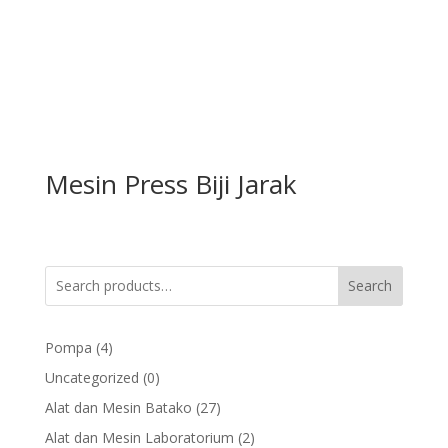
Mesin Press Biji Jarak
Search
4
Pompa
4
products
0
Uncategorized
0
products
27
Alat dan Mesin Batako
27
products
2
Alat dan Mesin Laboratorium
2