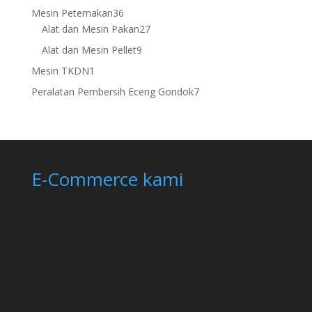
products
36
Mesin Peternakan
36
products
27
Alat dan Mesin Pakan
27
products
9
Alat dan Mesin Pellet
9
products
1
Mesin TKDN
1
product
7
Peralatan Pembersih Eceng Gondok
7
products
E-Commerce kami