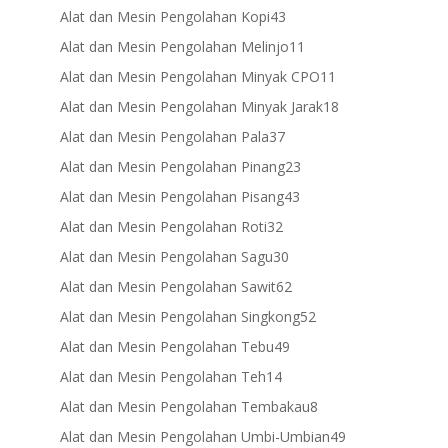
products
43
Alat dan Mesin Pengolahan Kopi
43
products
11
Alat dan Mesin Pengolahan Melinjo
11
products
11
Alat dan Mesin Pengolahan Minyak CPO
11
products
18
Alat dan Mesin Pengolahan Minyak Jarak
18
products
37
Alat dan Mesin Pengolahan Pala
37
products
23
Alat dan Mesin Pengolahan Pinang
23
products
43
Alat dan Mesin Pengolahan Pisang
43
products
32
Alat dan Mesin Pengolahan Roti
32
products
30
Alat dan Mesin Pengolahan Sagu
30
products
62
Alat dan Mesin Pengolahan Sawit
62
products
52
Alat dan Mesin Pengolahan Singkong
52
products
49
Alat dan Mesin Pengolahan Tebu
49
products
14
Alat dan Mesin Pengolahan Teh
14
products
8
Alat dan Mesin Pengolahan Tembakau
8
products
49
Alat dan Mesin Pengolahan Umbi-Umbian
49