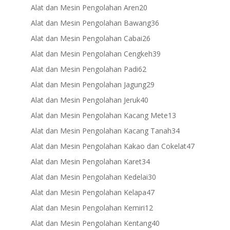
products
20
Alat dan Mesin Pengolahan Aren
20
products
36
Alat dan Mesin Pengolahan Bawang
36
products
26
Alat dan Mesin Pengolahan Cabai
26
products
39
Alat dan Mesin Pengolahan Cengkeh
39
products
62
Alat dan Mesin Pengolahan Padi
62
products
29
Alat dan Mesin Pengolahan Jagung
29
products
40
Alat dan Mesin Pengolahan Jeruk
40
products
13
Alat dan Mesin Pengolahan Kacang Mete
13
products
34
Alat dan Mesin Pengolahan Kacang Tanah
34
products
47
Alat dan Mesin Pengolahan Kakao dan Cokelat
47
products
34
Alat dan Mesin Pengolahan Karet
34
products
30
Alat dan Mesin Pengolahan Kedelai
30
products
47
Alat dan Mesin Pengolahan Kelapa
47
products
12
Alat dan Mesin Pengolahan Kemiri
12
products
40
Alat dan Mesin Pengolahan Kentang
40