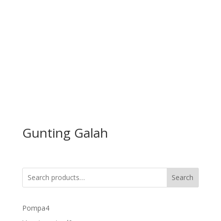
Gunting Galah
Search
4
Pompa
4
products