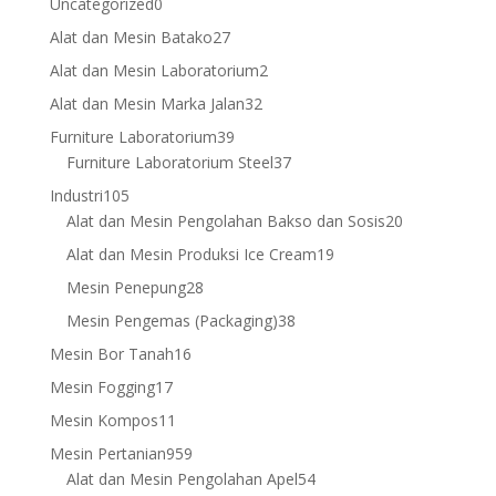
0
Uncategorized
0
products
27
Alat dan Mesin Batako
27
products
2
Alat dan Mesin Laboratorium
2
products
32
Alat dan Mesin Marka Jalan
32
products
39
Furniture Laboratorium
39
products
37
Furniture Laboratorium Steel
37
products
105
Industri
105
products
20
Alat dan Mesin Pengolahan Bakso dan Sosis
20
products
19
Alat dan Mesin Produksi Ice Cream
19
products
28
Mesin Penepung
28
products
38
Mesin Pengemas (Packaging)
38
products
16
Mesin Bor Tanah
16
products
17
Mesin Fogging
17
products
11
Mesin Kompos
11
products
959
Mesin Pertanian
959
products
54
Alat dan Mesin Pengolahan Apel
54