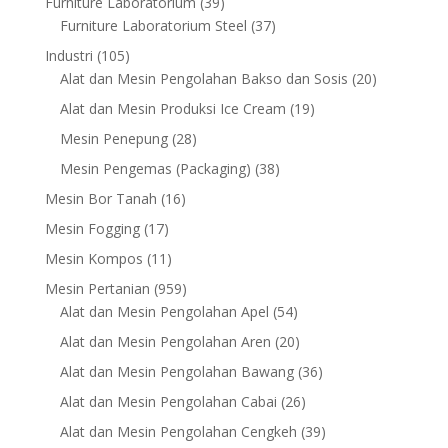
39
Furniture Laboratorium
39
products
37
Furniture Laboratorium Steel
37
products
105
Industri
105
products
20
Alat dan Mesin Pengolahan Bakso dan Sosis
20
products
19
Alat dan Mesin Produksi Ice Cream
19
products
28
Mesin Penepung
28
products
38
Mesin Pengemas (Packaging)
38
products
16
Mesin Bor Tanah
16
products
17
Mesin Fogging
17
products
11
Mesin Kompos
11
products
959
Mesin Pertanian
959
products
54
Alat dan Mesin Pengolahan Apel
54
products
20
Alat dan Mesin Pengolahan Aren
20
products
36
Alat dan Mesin Pengolahan Bawang
36
products
26
Alat dan Mesin Pengolahan Cabai
26
products
39
Alat dan Mesin Pengolahan Cengkeh
39