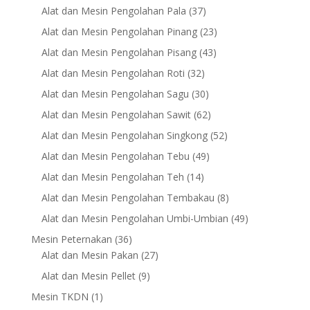
products
37
Alat dan Mesin Pengolahan Pala
37
products
23
Alat dan Mesin Pengolahan Pinang
23
products
43
Alat dan Mesin Pengolahan Pisang
43
products
32
Alat dan Mesin Pengolahan Roti
32
products
30
Alat dan Mesin Pengolahan Sagu
30
products
62
Alat dan Mesin Pengolahan Sawit
62
products
52
Alat dan Mesin Pengolahan Singkong
52
products
49
Alat dan Mesin Pengolahan Tebu
49
products
14
Alat dan Mesin Pengolahan Teh
14
products
8
Alat dan Mesin Pengolahan Tembakau
8
products
49
Alat dan Mesin Pengolahan Umbi-Umbian
49
products
36
Mesin Peternakan
36
products
27
Alat dan Mesin Pakan
27
products
9
Alat dan Mesin Pellet
9
products
1
Mesin TKDN
1