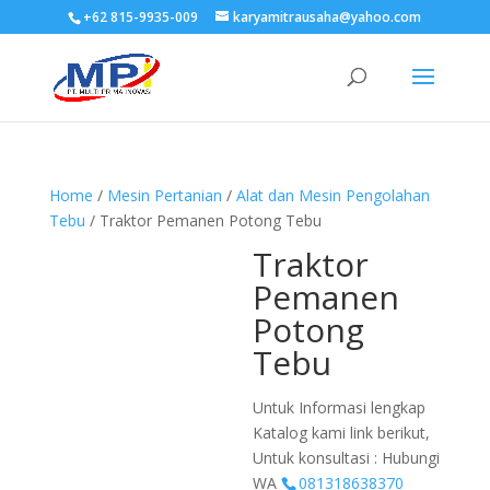
+62 815-9935-009
karyamitrausaha@yahoo.com
Home
/
Mesin Pertanian
/
Alat dan Mesin Pengolahan
Tebu
/ Traktor Pemanen Potong Tebu
Traktor
Pemanen
Potong
Tebu
Untuk Informasi lengkap
Katalog kami link berikut,
Untuk konsultasi : Hubungi
WA
081318638370