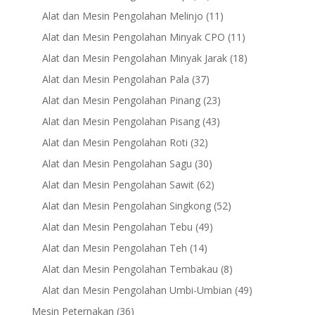
products
11
Alat dan Mesin Pengolahan Melinjo
11
products
11
Alat dan Mesin Pengolahan Minyak CPO
11
products
18
Alat dan Mesin Pengolahan Minyak Jarak
18
products
37
Alat dan Mesin Pengolahan Pala
37
products
23
Alat dan Mesin Pengolahan Pinang
23
products
43
Alat dan Mesin Pengolahan Pisang
43
products
32
Alat dan Mesin Pengolahan Roti
32
products
30
Alat dan Mesin Pengolahan Sagu
30
products
62
Alat dan Mesin Pengolahan Sawit
62
products
52
Alat dan Mesin Pengolahan Singkong
52
products
49
Alat dan Mesin Pengolahan Tebu
49
products
14
Alat dan Mesin Pengolahan Teh
14
products
8
Alat dan Mesin Pengolahan Tembakau
8
products
49
Alat dan Mesin Pengolahan Umbi-Umbian
49
products
36
Mesin Peternakan
36