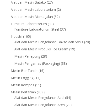
products
27
Alat dan Mesin Batako
27
products
2
Alat dan Mesin Laboratorium
2
products
32
Alat dan Mesin Marka Jalan
32
products
39
Furniture Laboratorium
39
products
37
Furniture Laboratorium Steel
37
products
105
Industri
105
products
20
Alat dan Mesin Pengolahan Bakso dan Sosis
20
products
19
Alat dan Mesin Produksi Ice Cream
19
products
28
Mesin Penepung
28
products
38
Mesin Pengemas (Packaging)
38
products
16
Mesin Bor Tanah
16
products
17
Mesin Fogging
17
products
11
Mesin Kompos
11
products
959
Mesin Pertanian
959
products
54
Alat dan Mesin Pengolahan Apel
54
products
20
Alat dan Mesin Pengolahan Aren
20