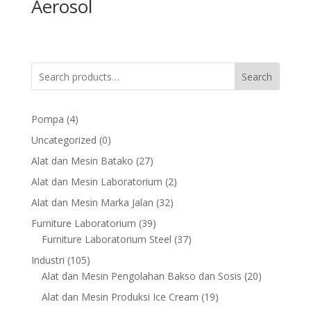
Aerosol
Search
4
Pompa
4
products
0
Uncategorized
0
products
27
Alat dan Mesin Batako
27
products
2
Alat dan Mesin Laboratorium
2
products
32
Alat dan Mesin Marka Jalan
32
products
39
Furniture Laboratorium
39
products
37
Furniture Laboratorium Steel
37
products
105
Industri
105
products
20
Alat dan Mesin Pengolahan Bakso dan Sosis
20
products
19
Alat dan Mesin Produksi Ice Cream
19