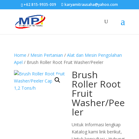
+62 815-9935-009
karyamitrausaha@yahoo.com
Home
/
Mesin Pertanian
/
Alat dan Mesin Pengolahan
Apel
/ Brush Roller Root Fruit Washer/Peeler
Brush
Roller Root
Fruit
Washer/Pee
ler
Untuk Informasi lengkap
Katalog kami link berikut,
Untuk konsultasi : Hubungi