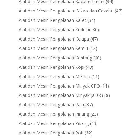
34
Alat dan Mesin Pengolahan Kacang Tanah
34
products
47
Alat dan Mesin Pengolahan Kakao dan Cokelat
47
products
34
Alat dan Mesin Pengolahan Karet
34
products
30
Alat dan Mesin Pengolahan Kedelai
30
products
47
Alat dan Mesin Pengolahan Kelapa
47
products
12
Alat dan Mesin Pengolahan Kemiri
12
products
40
Alat dan Mesin Pengolahan Kentang
40
products
43
Alat dan Mesin Pengolahan Kopi
43
products
11
Alat dan Mesin Pengolahan Melinjo
11
products
11
Alat dan Mesin Pengolahan Minyak CPO
11
products
18
Alat dan Mesin Pengolahan Minyak Jarak
18
products
37
Alat dan Mesin Pengolahan Pala
37
products
23
Alat dan Mesin Pengolahan Pinang
23
products
43
Alat dan Mesin Pengolahan Pisang
43
products
32
Alat dan Mesin Pengolahan Roti
32
products