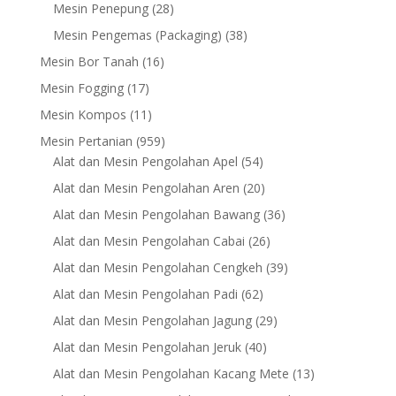
products
28
Mesin Penepung
28
products
38
Mesin Pengemas (Packaging)
38
products
16
Mesin Bor Tanah
16
products
17
Mesin Fogging
17
products
11
Mesin Kompos
11
products
959
Mesin Pertanian
959
products
54
Alat dan Mesin Pengolahan Apel
54
products
20
Alat dan Mesin Pengolahan Aren
20
products
36
Alat dan Mesin Pengolahan Bawang
36
products
26
Alat dan Mesin Pengolahan Cabai
26
products
39
Alat dan Mesin Pengolahan Cengkeh
39
products
62
Alat dan Mesin Pengolahan Padi
62
products
29
Alat dan Mesin Pengolahan Jagung
29
products
40
Alat dan Mesin Pengolahan Jeruk
40
products
13
Alat dan Mesin Pengolahan Kacang Mete
13
products