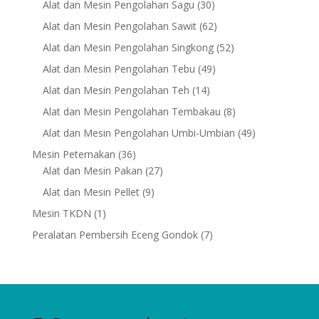
30
Alat dan Mesin Pengolahan Sagu
30
products
62
Alat dan Mesin Pengolahan Sawit
62
products
52
Alat dan Mesin Pengolahan Singkong
52
products
49
Alat dan Mesin Pengolahan Tebu
49
products
14
Alat dan Mesin Pengolahan Teh
14
products
8
Alat dan Mesin Pengolahan Tembakau
8
products
49
Alat dan Mesin Pengolahan Umbi-Umbian
49
products
36
Mesin Peternakan
36
products
27
Alat dan Mesin Pakan
27
products
9
Alat dan Mesin Pellet
9
products
1
Mesin TKDN
1
product
7
Peralatan Pembersih Eceng Gondok
7
products